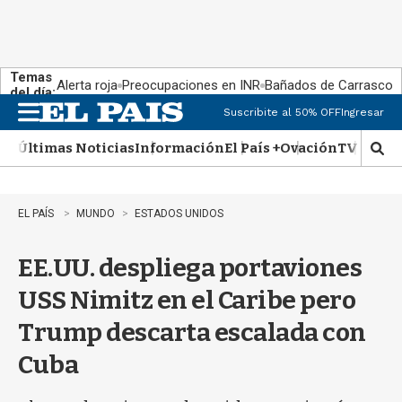
Temas
Alerta roja
Preocupaciones en INR
Bañados de Carrasco
del día:
Suscribite al 50% OFF
Ingresar
M
e
Últimas Noticias
Información
El País +
Ovación
TV Show
n
M
u
o
s
t
EL PAÍS
MUNDO
ESTADOS UNIDOS
r
a
EE.UU. despliega portaviones
r
b
USS Nimitz en el Caribe pero
�
s
Trump descarta escalada con
q
u
Cuba
e
d