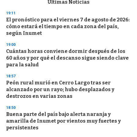
Últimas Noticias
o
n
19:11
d
El pronóstico para el viernes 7 de agosto de 2026:
s
o
cómo estará el tiempo en cada zona del país,
f
según Inumet
3
3
s
19:00
e
Cuántas horas conviene dormir después de los
c
60 años y por qué el descanso sigue siendo clave
o
n
para la salud
d
s
18:57
Peón rural murió en Cerro Largo tras ser
alcanzado por un rayo; hubo desplazados y
destrozos en varias zonas
18:50
Buena parte del país bajo alerta naranja y
amarilla de Inumet por vientos muy fuertes y
persistentes