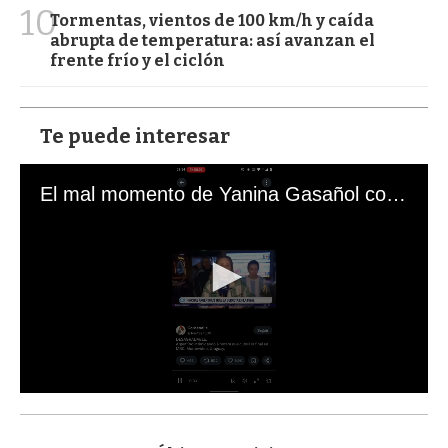
10
Tormentas, vientos de 100 km/h y caída
abrupta de temperatura: así avanzan el
frente frío y el ciclón
Te puede interesar
El mal momento de Yanina Gasañol con un hincha argentino en "Subrayado"
0
s
e
c