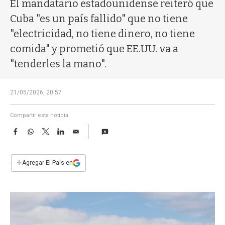
a
El mandatario estadounidense reiteró que
Cuba "es un país fallido" que no tiene
"electricidad, no tiene dinero, no tiene
comida" y prometió que EE.UU. va a
"tenderles la mano".
21/05/2026, 20:57
Compartir esta noticia
F
W
T
L
E
a
h
w
i
m
c
a
i
n
a
e
t
t
k
i
+
Agregar El País en
b
s
t
e
l
o
A
e
d
o
p
r
I
k
p
n