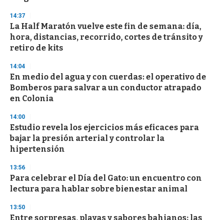
d
s
14:37
La Half Maratón vuelve este fin de semana: día,
hora, distancias, recorrido, cortes de tránsito y
retiro de kits
14:04
En medio del agua y con cuerdas: el operativo de
Bomberos para salvar a un conductor atrapado
en Colonia
14:00
Estudio revela los ejercicios más eficaces para
bajar la presión arterial y controlar la
hipertensión
13:56
Para celebrar el Día del Gato: un encuentro con
lectura para hablar sobre bienestar animal
13:50
Entre sorpresas, playas y sabores bahianos: las