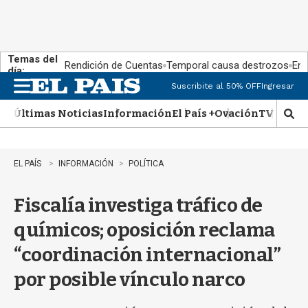
Temas del
Rendición de Cuentas
Temporal causa destrozos
En 
día:
Suscribite al 50% OFF
Ingresar
M
e
Últimas Noticias
Información
El País +
Ovación
TV Show
n
M
u
o
s
t
EL PAÍS
INFORMACIÓN
POLÍTICA
r
a
Fiscalía investiga tráfico de
r
b
químicos; oposición reclama
�
s
“coordinación internacional”
q
u
por posible vínculo narco
e
d