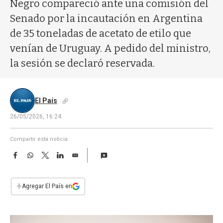
a
Negro compareció ante una comisión del
Senado por la incautación en Argentina
de 35 toneladas de acetato de etilo que
venían de Uruguay. A pedido del ministro,
la sesión se declaró reservada.
El País
26/05/2026, 16:24
Compartir esta noticia
F
W
T
L
E
a
h
w
i
m
c
a
i
n
a
e
t
t
k
i
+
Agregar El País en
b
s
t
e
l
o
A
e
d
o
p
r
I
k
p
n