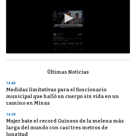
0
s
e
c
Últimas Noticias
o
n
14:40
d
Medidas limitativas para el funcionario
s
o
municipal que halló un cuerpo sin vida en un
f
camino en Minas
3
3
s
14:39
e
Mujer bate el record Guiness de la melena más
c
larga del mundo con casi tres metros de
o
n
longitud