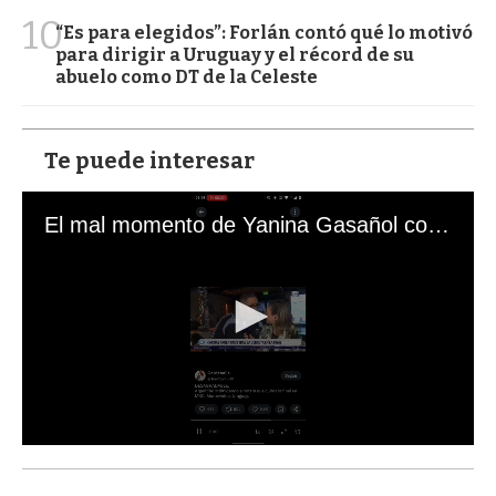
10
“Es para elegidos”: Forlán contó qué lo motivó
para dirigir a Uruguay y el récord de su
abuelo como DT de la Celeste
Te puede interesar
El mal momento de Yanina Gasañol con un hincha argentino en "Subrayado"
0
s
e