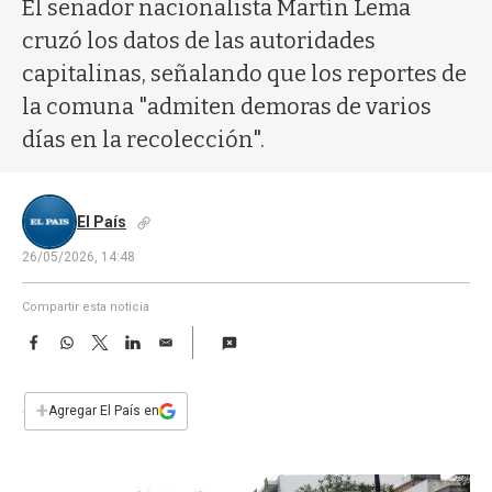
a
El senador nacionalista Martín Lema
cruzó los datos de las autoridades
capitalinas, señalando que los reportes de
la comuna "admiten demoras de varios
días en la recolección".
El País
26/05/2026, 14:48
Compartir esta noticia
F
W
T
L
E
a
h
w
i
m
c
a
i
n
a
e
t
t
k
i
+
Agregar El País en
b
s
t
e
l
o
A
e
d
o
p
r
I
k
p
n