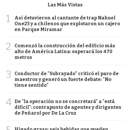
Las Más Vistas
1
Así detuvieron al cantante de trap Nahuel
One23 y a chilenos que explotaron un cajero
en Parque Miramar
2
Comenzó la construcción del edificio más
alto de América Latina: superará los 470
metros
3
Conductor de "Subrayado" criticó el paro de
maestros y generó un fuerte debate: "No
tiene sentido"
4
De "la operación no se concretará" a "está
difícil": contrapunto de agentes y dirigentes
de Peñarol por De La Cruz
5
Hígado graso: seis bebidas que pueden