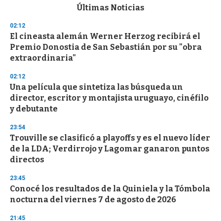
c
Últimas Noticias
o
n
02:12
d
El cineasta alemán Werner Herzog recibirá el
s
o
Premio Donostia de San Sebastián por su "obra
f
extraordinaria"
3
3
s
02:12
e
Una película que sintetiza las búsqueda un
c
director, escritor y montajista uruguayo, cinéfilo
o
n
y debutante
d
s
23:54
Trouville se clasificó a playoffs y es el nuevo líder
de la LDA; Verdirrojo y Lagomar ganaron puntos
directos
23:45
Conocé los resultados de la Quiniela y la Tómbola
nocturna del viernes 7 de agosto de 2026
21:45