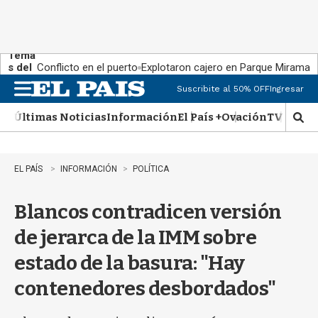
Tema
s del
Conflicto en el puerto
Explotaron cajero en Parque Miramar
día:
Suscribite al 50% OFF
Ingresar
M
e
Últimas Noticias
Información
El País +
Ovación
TV Show
n
M
u
o
s
t
EL PAÍS
INFORMACIÓN
POLÍTICA
r
a
Blancos contradicen versión
r
b
de jerarca de la IMM sobre
�
s
estado de la basura: "Hay
q
u
contenedores desbordados"
e
d