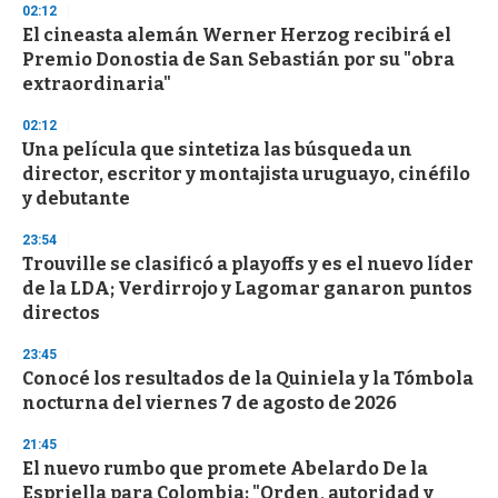
02:12
d
El cineasta alemán Werner Herzog recibirá el
s
o
Premio Donostia de San Sebastián por su "obra
f
extraordinaria"
3
3
s
02:12
e
Una película que sintetiza las búsqueda un
c
director, escritor y montajista uruguayo, cinéfilo
o
n
y debutante
d
s
23:54
Trouville se clasificó a playoffs y es el nuevo líder
de la LDA; Verdirrojo y Lagomar ganaron puntos
directos
23:45
Conocé los resultados de la Quiniela y la Tómbola
nocturna del viernes 7 de agosto de 2026
21:45
El nuevo rumbo que promete Abelardo De la
Espriella para Colombia: "Orden, autoridad y