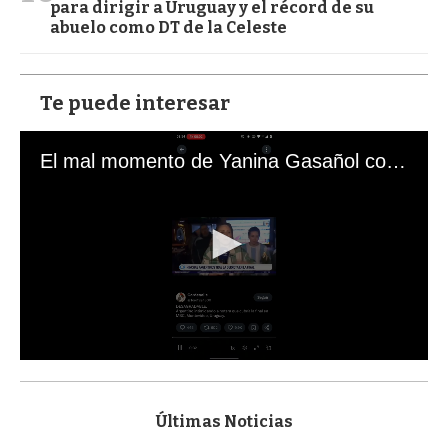
para dirigir a Uruguay y el récord de su
abuelo como DT de la Celeste
Te puede interesar
El mal momento de Yanina Gasañol con un hincha argentino en "Subrayado"
0
s
e
c
Últimas Noticias
o
n