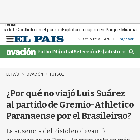
Tema
s del
Conflicto en el puerto
Explotaron cajero en Parque Miramar
día:
Suscribite al 50% OFF
Ingresar
M
e
Fútbol
Mundial
Selección
Estadisticas
Agen
n
M
u
o
s
t
EL PAÍS
OVACIÓN
FÚTBOL
r
a
¿Por qué no viajó Luis Suárez
r
b
al partido de Gremio-Athletico
�
s
Paranaense por el Brasileirao?
q
u
e
La ausencia del Pistolero levantó
d