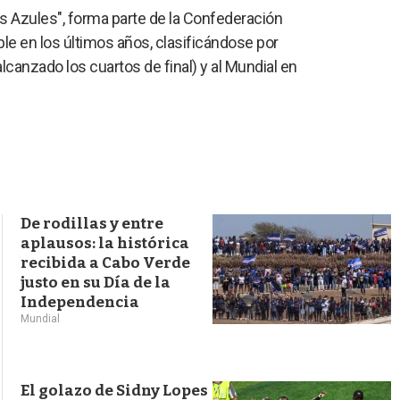
s
 Azules", forma parte de la Confederación
q
le en los últimos años, clasificándose por
u
e
canzado los cuartos de final) y al Mundial en
d
a
De rodillas y entre
aplausos: la histórica
recibida a Cabo Verde
justo en su Día de la
Independencia
Mundial
El golazo de Sidny Lopes