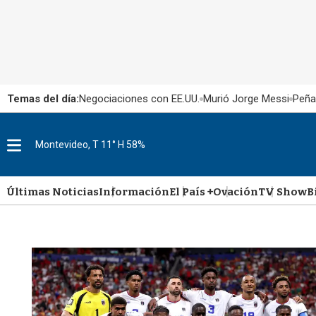
Temas del día:
Negociaciones con EE.UU.
Murió Jorge Messi
Peña
M
Montevideo, T 11° H 58%
e
n
u
Últimas Noticias
Información
El País +
Ovación
TV Show
B