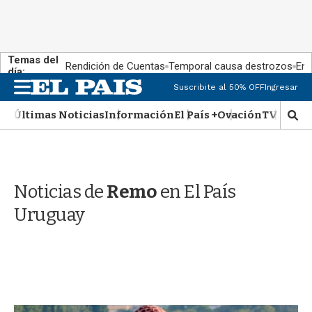
Temas del
Rendición de Cuentas
Temporal causa destrozos
En 
día:
M
Suscribite al 50% OFF
Ingresar
e
n
Últimas Noticias
Información
El País +
Ovación
TV Show
M
u
o
s
t
r
Noticias de
Remo
en El País
a
r
Uruguay
b
�
s
q
u
e
d