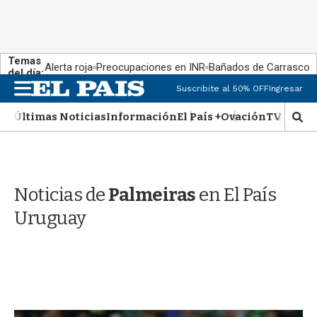
Temas
Alerta roja
Preocupaciones en INR
Bañados de Carrasco
del día:
M
Suscribite al 50% OFF
Ingresar
e
n
Últimas Noticias
Información
El País +
Ovación
TV Show
M
u
o
s
t
r
Noticias de
Palmeiras
en El País
a
r
Uruguay
b
�
s
q
u
e
d