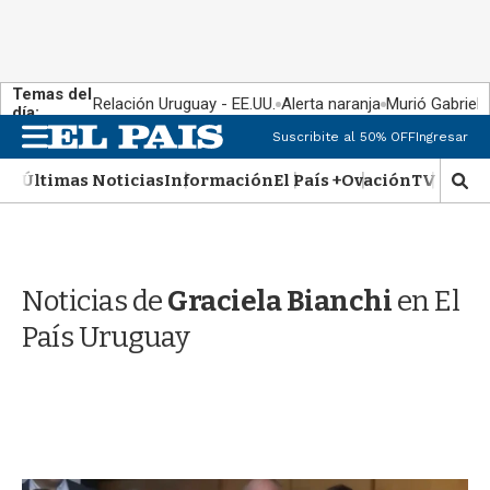
Temas del
Relación Uruguay - EE.UU.
Alerta naranja
Murió Gabriel 
día:
M
Suscribite al 50% OFF
Ingresar
e
n
Últimas Noticias
Información
El País +
Ovación
TV Show
M
u
o
s
t
r
Noticias de
Graciela Bianchi
en El
a
r
País Uruguay
b
�
s
q
u
e
d