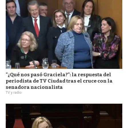
a
"¿Qué nos pasó Graciela?": la respuesta del
periodista de TV Ciudad tras el cruce con la
senadora nacionalista
TV y radio