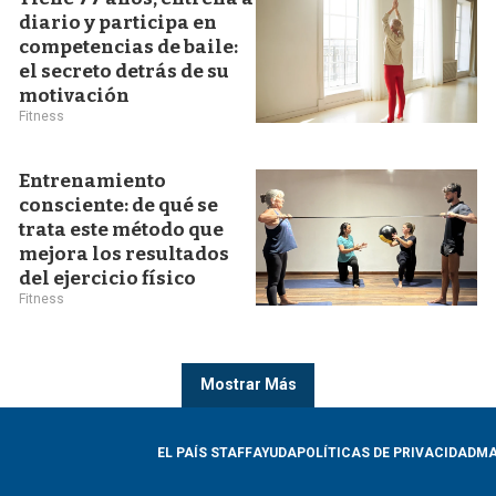
diario y participa en
competencias de baile:
el secreto detrás de su
motivación
Fitness
Entrenamiento
consciente: de qué se
trata este método que
mejora los resultados
del ejercicio físico
Fitness
Mostrar Más
EL PAÍS STAFF
AYUDA
POLÍTICAS DE PRIVACIDAD
MA