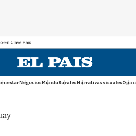
ño
En Clave País
ienestar
Negocios
Mundo
Rurales
Narrativas visuales
Opin
uay