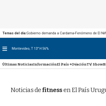
Temas del día:
Gobierno demanda a Cardama
Fenómeno de El Ni
M
Montevideo, T 13° H 56%
e
n
u
Últimas Noticias
Información
El País +
Ovación
TV Show
B
Noticias de
fitness
en El País Urug