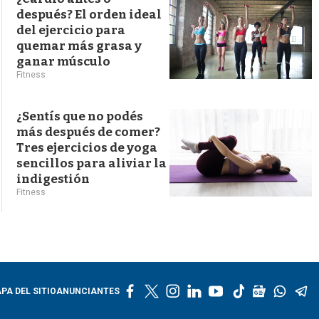
después? El orden ideal
del ejercicio para
quemar más grasa y
ganar músculo
Fitness
¿Sentís que no podés
más después de comer?
Tres ejercicios de yoga
sencillos para aliviar la
indigestión
Fitness
f
t
i
l
y
t
g
w
t
PA DEL SITIO
ANUNCIANTES
a
w
n
i
o
i
o
h
e
c
i
s
n
u
k
o
a
l