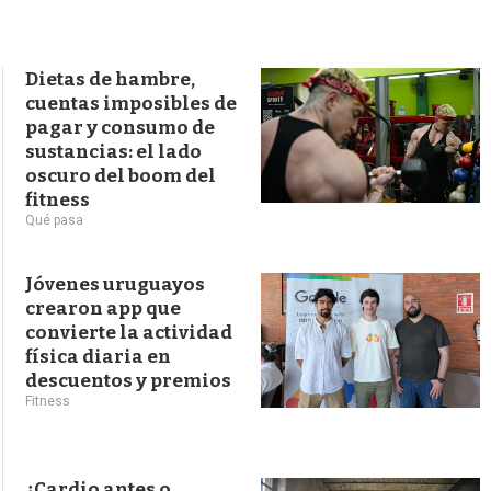
s
q
u
e
Dietas de hambre,
d
cuentas imposibles de
a
pagar y consumo de
sustancias: el lado
oscuro del boom del
fitness
Qué pasa
Jóvenes uruguayos
crearon app que
convierte la actividad
física diaria en
descuentos y premios
Fitness
¿Cardio antes o