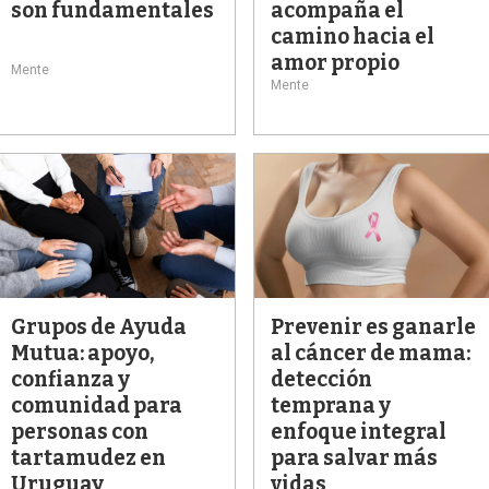
son fundamentales
acompaña el
camino hacia el
amor propio
Mente
Mente
Grupos de Ayuda
Prevenir es ganarle
Mutua: apoyo,
al cáncer de mama:
confianza y
detección
comunidad para
temprana y
personas con
enfoque integral
tartamudez en
para salvar más
Uruguay
vidas