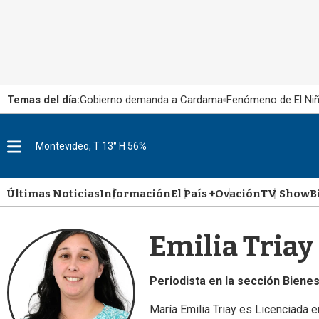
Temas del día:
Gobierno demanda a Cardama
Fenómeno de El Ni
M
Montevideo, T 13° H 56%
e
n
u
Últimas Noticias
Información
El País +
Ovación
TV Show
B
Emilia Triay
Periodista en la sección Bienes
María Emilia Triay es Licenciada e