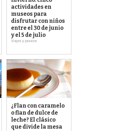
actividades en
museos para
disfrutar con niños
entre el 30 de junio
y el 5 de julio
Viajes y paseos
¿Flan con caramelo
o flan de dulce de
leche? El clásico
que divide la mesa