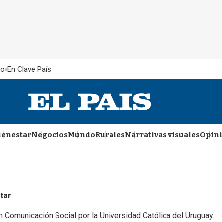
ño
En Clave País
ienestar
Negocios
Mundo
Rurales
Narrativas visuales
Opin
tar
n Comunicación Social por la Universidad Católica del Uruguay.