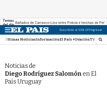
Temas
Bañados de Carrasco
Líos entre Policía e hinchas de Peña
del día:
M
Suscribite al 50% OFF
Ingresar
e
n
Últimas Noticias
Información
El País +
Ovación
TV Show
M
u
o
s
t
r
Noticias de
a
r
Diego Rodríguez Salomón
en El
b
�
País Uruguay
s
q
u
e
d