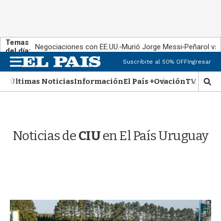
Temas
Negociaciones con EE.UU.
Murió Jorge Messi
Peñarol vs
del día:
M
Suscribite al 50% OFF
Ingresar
e
n
Últimas Noticias
Información
El País +
Ovación
TV Show
M
u
o
s
t
r
Noticias de
CIU
en El País Uruguay
a
r
b
�
s
q
u
e
d