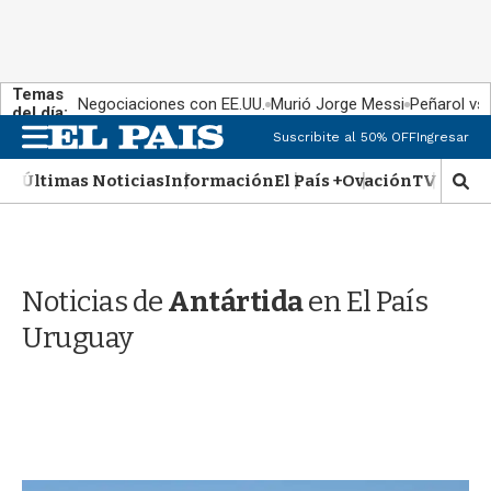
Temas
Negociaciones con EE.UU.
Murió Jorge Messi
Peñarol vs
del día:
M
Suscribite al 50% OFF
Ingresar
e
n
Últimas Noticias
Información
El País +
Ovación
TV Show
M
u
o
s
t
r
Noticias de
Antártida
en El País
a
r
Uruguay
b
�
s
q
u
e
d