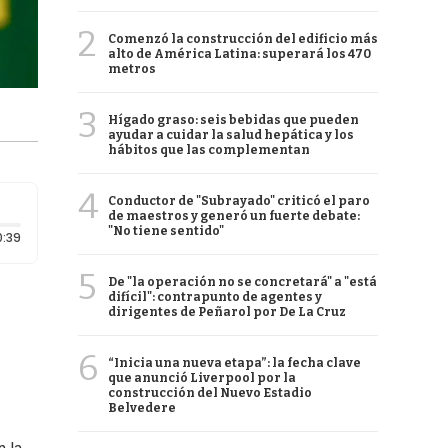
2
Comenzó la construcción del edificio más
alto de América Latina: superará los 470
metros
3
Hígado graso: seis bebidas que pueden
ayudar a cuidar la salud hepática y los
hábitos que las complementan
4
Conductor de "Subrayado" criticó el paro
de maestros y generó un fuerte debate:
"No tiene sentido"
Duración: 39 segundos
0:39
5
De "la operación no se concretará" a "está
difícil": contrapunto de agentes y
dirigentes de Peñarol por De La Cruz
6
“Inicia una nueva etapa”: la fecha clave
que anunció Liverpool por la
construcción del Nuevo Estadio
Belvedere