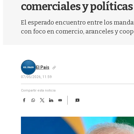
comerciales y políticas
El esperado encuentro entre los mandata
con foco en comercio, aranceles y coope
El País
07/05/2026, 11:59
Compartir esta noticia
F
W
T
L
E
a
h
w
i
m
c
a
i
n
a
e
t
t
k
i
b
s
t
e
l
o
A
e
d