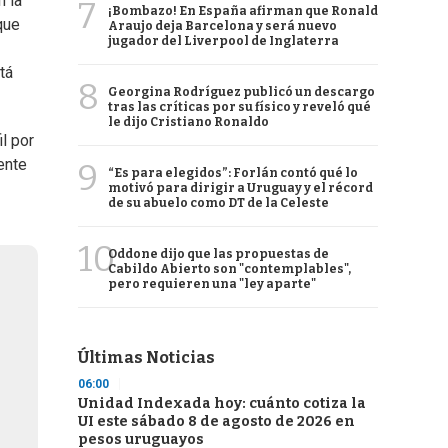
n la
7
¡Bombazo! En España afirman que Ronald
que
Araujo deja Barcelona y será nuevo
jugador del Liverpool de Inglaterra
tá
8
Georgina Rodríguez publicó un descargo
tras las críticas por su físico y reveló qué
le dijo Cristiano Ronaldo
l por
ente
9
“Es para elegidos”: Forlán contó qué lo
motivó para dirigir a Uruguay y el récord
de su abuelo como DT de la Celeste
10
Oddone dijo que las propuestas de
Cabildo Abierto son "contemplables",
pero requieren una "ley aparte"
Últimas Noticias
06:00
Unidad Indexada hoy: cuánto cotiza la
UI este sábado 8 de agosto de 2026 en
pesos uruguayos