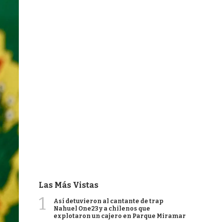
Las Más Vistas
1
Así detuvieron al cantante de trap
Nahuel One23 y a chilenos que
explotaron un cajero en Parque Miramar