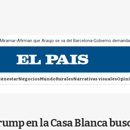
 Miramar
Afirman que Araujo se va del Barcelona
Gobierno demanda
ienestar
Negocios
Mundo
Rurales
Narrativas visuales
Opin
rump en la Casa Blanca busc