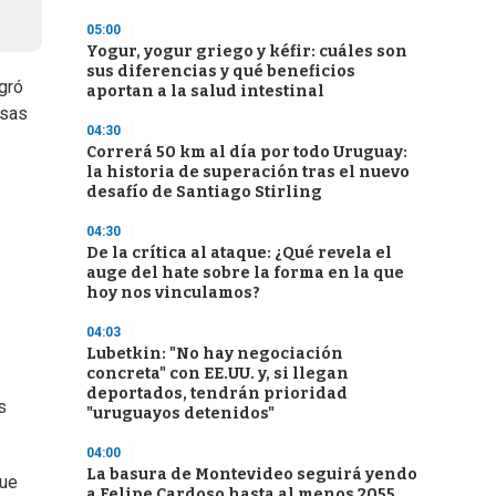
05:00
Yogur, yogur griego y kéfir: cuáles son
sus diferencias y qué beneficios
gró
aportan a la salud intestinal
esas
04:30
Correrá 50 km al día por todo Uruguay:
la historia de superación tras el nuevo
desafío de Santiago Stirling
04:30
De la crítica al ataque: ¿Qué revela el
auge del hate sobre la forma en la que
hoy nos vinculamos?
04:03
Lubetkin: "No hay negociación
concreta" con EE.UU. y, si llegan
deportados, tendrán prioridad
s
"uruguayos detenidos"
04:00
La basura de Montevideo seguirá yendo
que
a Felipe Cardoso hasta al menos 2055,