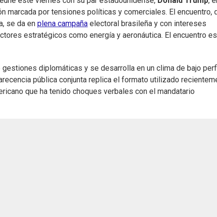
 reúne este viernes con su par estadounidense,
Donald Trump
, e
ión marcada por tensiones políticas y comerciales. El encuentro, 
a, se da en
plena campaña
electoral brasileña y con intereses
tores estratégicos como energía y aeronáutica. El encuentro es
gestiones diplomáticas y se desarrolla en un clima de bajo perfi
arecencia pública conjunta replica el formato utilizado recientem
americano que ha tenido choques verbales con el mandatario