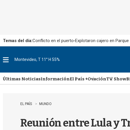
Temas del día:
Conflicto en el puerto
Explotaron cajero en Parque
Montevideo, T 11° H 55%
M
e
n
u
Últimas Noticias
Información
El País +
Ovación
TV Show
B
EL PAÍS
MUNDO
Reunión entre Lula y T