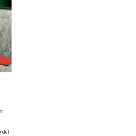
un
o del