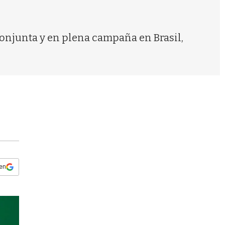
s
q
u
e
conjunta y en plena campaña en Brasil,
d
a
 en