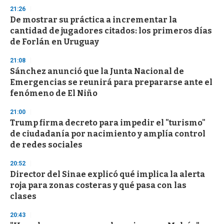
3
21:26
3
s
De mostrar su práctica a incrementar la
e
cantidad de jugadores citados: los primeros días
c
de Forlán en Uruguay
o
n
d
21:08
s
Sánchez anunció que la Junta Nacional de
Emergencias se reunirá para prepararse ante el
fenómeno de El Niño
21:00
Trump firma decreto para impedir el "turismo"
de ciudadanía por nacimiento y amplía control
de redes sociales
20:52
Director del Sinae explicó qué implica la alerta
roja para zonas costeras y qué pasa con las
clases
20:43