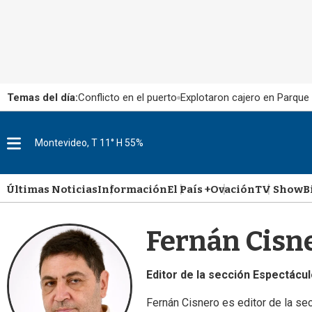
Temas del día:
Conflicto en el puerto
Explotaron cajero en Parque
M
Montevideo, T 11° H 55%
e
n
u
Últimas Noticias
Información
El País +
Ovación
TV Show
B
Fernán Cisn
Editor de la sección Espectácu
Fernán Cisnero es editor de la se