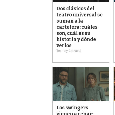
Dos clásicos del
teatro universal se
suman a la
cartelera: cuáles
son, cuál es su
historia y dónde
verlos
Teatro y Carnaval
Los swingers
vienen a cenar: