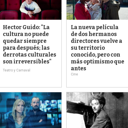
Hector Guido: "La
La nueva película
cultura no puede
de dos hermanos
quedar siempre
directores vuelve a
para después; las
su territorio
derrotas culturales
conocido, pero con
son irreversibles"
más optimismo que
antes
Teatro y Carnaval
Cine