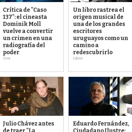
Crítica de "Caso
Un libro rastrea el
137": el cineasta
origen musical de
Dominik Moll
una de los grandes
vuelve a convertir
escritores
un crimen en una
uruguayos como un
radiografía del
camino a
poder
redescubrirlo
Cine
Libros
Julio Chávez antes
Eduardo Fernández,
de traer "La
Ciudadano Ilustre: