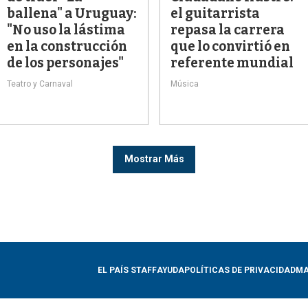
ballena" a Uruguay:
el guitarrista
"No uso la lástima
repasa la carrera
en la construcción
que lo convirtió en
de los personajes"
referente mundial
Teatro y Carnaval
Música
Mostrar Más
EL PAÍS STAFF
AYUDA
POLÍTICAS DE PRIVACIDAD
MA