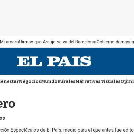
 Miramar
Afirman que Araujo se va del Barcelona
Gobierno demanda
ienestar
Negocios
Mundo
Rurales
Narrativas visuales
Opin
ero
los
cción Espectáculos de El País, medio para el que antes fue edito