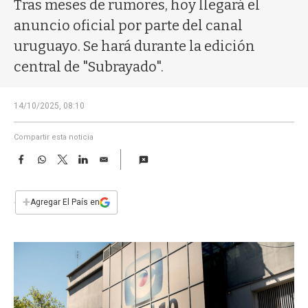
a
Tras meses de rumores, hoy llegará el
anuncio oficial por parte del canal
uruguayo. Se hará durante la edición
central de "Subrayado".
14/10/2025, 08:10
Compartir esta noticia
F
W
T
L
E
a
h
w
i
m
c
a
i
n
a
e
t
t
k
i
+
Agregar El País en
b
s
t
e
l
o
A
e
d
o
p
r
I
k
p
n