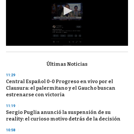
0
s
e
c
Últimas Noticias
o
n
11:29
d
Central Español 0-0 Progreso en vivo por el
s
o
Clausura: el palermitano y el Gaucho buscan
f
estrenarse con victoria
3
3
s
11:19
e
Sergio Puglia anunció la suspensión de su
c
reality: el curioso motivo detrás de la decisión
o
n
d
10:58
s