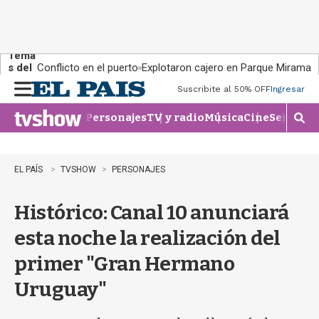
Tema
s del
Conflicto en el puerto
Explotaron cajero en Parque Miramar
día:
Suscribite al 50% OFF
Ingresar
M
e
Personajes
TV y radio
Música
Cine
Series
Te
n
M
u
o
s
t
EL PAÍS
TVSHOW
PERSONAJES
r
a
Histórico: Canal 10 anunciará
r
b
esta noche la realización del
�
s
primer "Gran Hermano
q
u
Uruguay"
e
d