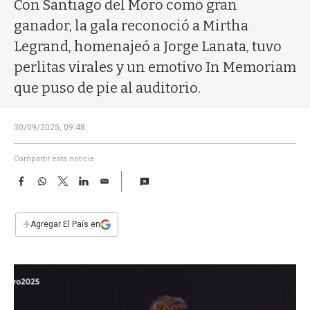
a
Con Santiago del Moro como gran
ganador, la gala reconoció a Mirtha
Legrand, homenajeó a Jorge Lanata, tuvo
perlitas virales y un emotivo In Memoriam
que puso de pie al auditorio.
30/09/2025, 09:48
Compartir esta noticia
F
W
T
L
E
a
h
w
i
m
c
a
i
n
a
e
t
t
k
i
+
Agregar El País en
b
s
t
e
l
o
A
e
d
o
p
r
I
k
p
n