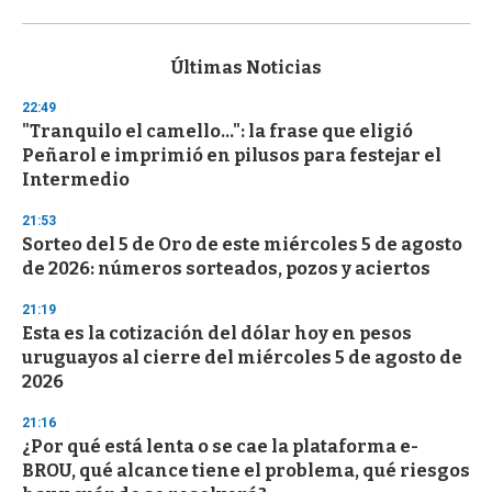
0
s
e
c
Últimas Noticias
o
n
22:49
d
"Tranquilo el camello...": la frase que eligió
s
o
Peñarol e imprimió en pilusos para festejar el
f
Intermedio
3
3
s
21:53
e
Sorteo del 5 de Oro de este miércoles 5 de agosto
c
de 2026: números sorteados, pozos y aciertos
o
n
d
21:19
s
Esta es la cotización del dólar hoy en pesos
uruguayos al cierre del miércoles 5 de agosto de
2026
21:16
¿Por qué está lenta o se cae la plataforma e-
BROU, qué alcance tiene el problema, qué riesgos