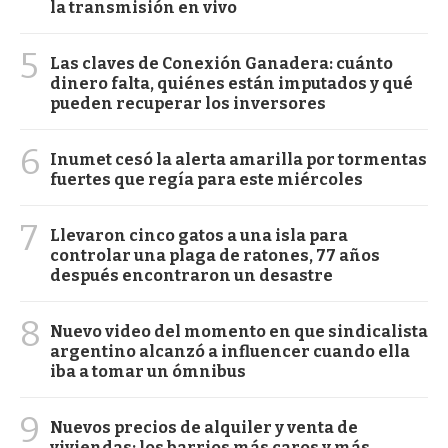
la transmisión en vivo
5
Las claves de Conexión Ganadera: cuánto
dinero falta, quiénes están imputados y qué
pueden recuperar los inversores
6
Inumet cesó la alerta amarilla por tormentas
fuertes que regía para este miércoles
7
Llevaron cinco gatos a una isla para
controlar una plaga de ratones, 77 años
después encontraron un desastre
8
Nuevo video del momento en que sindicalista
argentino alcanzó a influencer cuando ella
iba a tomar un ómnibus
9
Nuevos precios de alquiler y venta de
viviendas: los barrios más caros y más