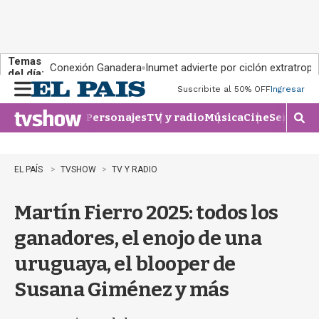
Temas
Conexión Ganadera
Inumet advierte por ciclón extratropi
del día:
Suscribite al 50% OFF
Ingresar
M
e
Personajes
TV y radio
Música
Cine
Series
Te
n
M
u
o
s
t
EL PAÍS
TVSHOW
TV Y RADIO
r
a
Martín Fierro 2025: todos los
r
b
ganadores, el enojo de una
�
s
uruguaya, el blooper de
q
u
Susana Giménez y más
e
d