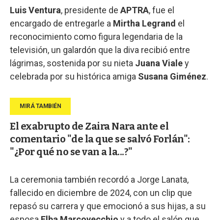
Luis Ventura
, presidente de
APTRA
, fue el
encargado de entregarle a
Mirtha Legrand
el
reconocimiento como figura legendaria de la
televisión, un galardón que la diva recibió entre
lágrimas, sostenida por su nieta
Juana Viale
y
celebrada por su histórica amiga
Susana Giménez
.
El exabrupto de Zaira Nara ante el
comentario "de la que se salvó Forlán":
"¿Por qué no se van a la...?"
La ceremonia también recordó a Jorge Lanata,
fallecido en diciembre de 2024, con un clip que
repasó su carrera y que emocionó a sus hijas, a su
esposa
Elba Marcovecchio
y a todo el salón que