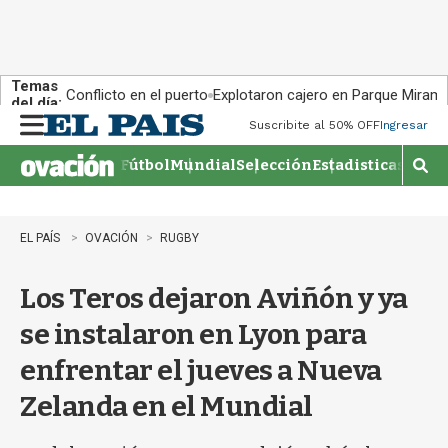
Temas
Conflicto en el puerto
Explotaron cajero en Parque Miram
del día:
Suscribite al 50% OFF
Ingresar
M
e
Fútbol
Mundial
Selección
Estadisticas
Agen
n
M
u
o
s
t
EL PAÍS
OVACIÓN
RUGBY
r
a
Los Teros dejaron Aviñón y ya
r
b
se instalaron en Lyon para
�
s
enfrentar el jueves a Nueva
q
u
Zelanda en el Mundial
e
d