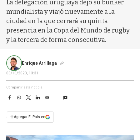
a
La delegación uruguaya dejó su búnker
mundialista y viajó nuevamente a la
ciudad en la que cerrará su quinta
presencia en la Copa del Mundo de rugby
y la tercera de forma consecutiva.
Enrique Arrillaga
03/10/2023, 13:31
Compartir esta noticia
F
W
T
L
E
a
h
w
i
m
c
a
i
n
a
e
t
t
k
i
+
Agregar El País en
b
s
t
e
l
o
A
e
d
o
p
r
I
k
p
n