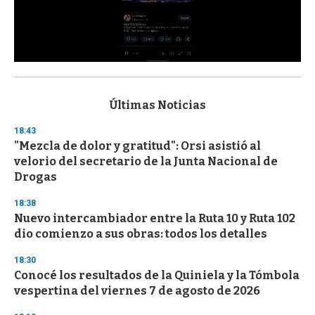
0
s
e
c
Últimas Noticias
o
n
18:43
d
"Mezcla de dolor y gratitud": Orsi asistió al
s
o
velorio del secretario de la Junta Nacional de
f
Drogas
3
3
s
18:38
e
Nuevo intercambiador entre la Ruta 10 y Ruta 102
c
dio comienzo a sus obras: todos los detalles
o
n
d
18:30
s
Conocé los resultados de la Quiniela y la Tómbola
vespertina del viernes 7 de agosto de 2026