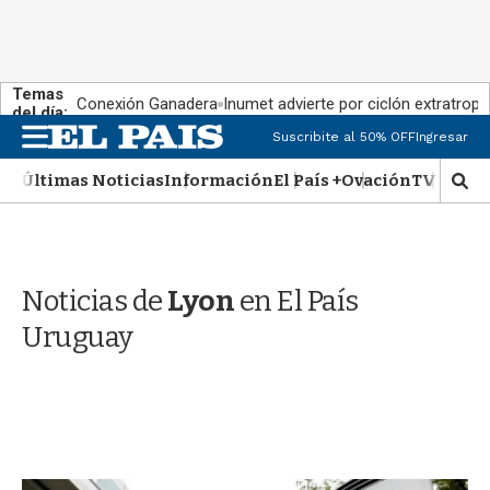
Temas
Conexión Ganadera
Inumet advierte por ciclón extratropi
del día:
M
Suscribite al 50% OFF
Ingresar
e
n
Últimas Noticias
Información
El País +
Ovación
TV Show
M
u
o
s
t
r
Noticias de
Lyon
en El País
a
r
Uruguay
b
�
s
q
u
e
d