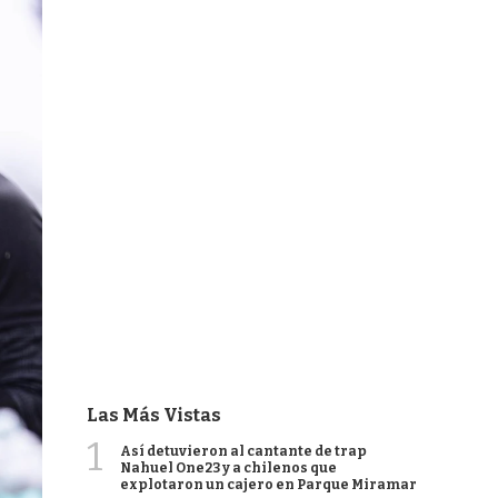
Las Más Vistas
1
Así detuvieron al cantante de trap
Nahuel One23 y a chilenos que
explotaron un cajero en Parque Miramar