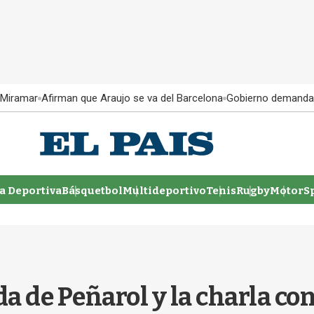
 Miramar
Afirman que Araujo se va del Barcelona
Gobierno demanda
 Deportiva
Básquetbol
Multideportivo
Tenis
Rugby
MotorSp
a de Peñarol y la charla con