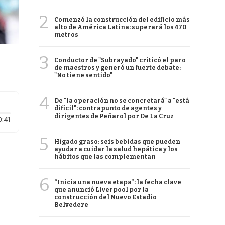
2
Comenzó la construcción del edificio más
alto de América Latina: superará los 470
metros
3
Conductor de "Subrayado" criticó el paro
de maestros y generó un fuerte debate:
"No tiene sentido"
4
De "la operación no se concretará" a "está
difícil": contrapunto de agentes y
dirigentes de Peñarol por De La Cruz
Duración: 41 segundos
0:41
5
Hígado graso: seis bebidas que pueden
ayudar a cuidar la salud hepática y los
hábitos que las complementan
6
“Inicia una nueva etapa”: la fecha clave
que anunció Liverpool por la
construcción del Nuevo Estadio
Belvedere