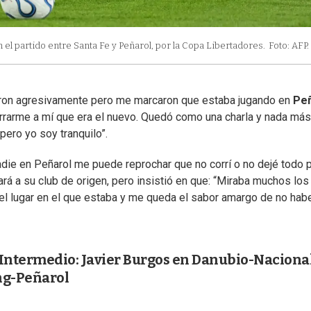
 el partido entre Santa Fe y Peñarol, por la Copa Libertadores.
Foto: AFP.
laron agresivamente pero me marcaron que estaba jugando en
Peñ
garrarme a mí que era el nuevo. Quedó como una charla y nada má
ero yo soy tranquilo”.
adie en Peñarol me puede reprochar que no corrí o no dejé todo 
rá a su club de origen, pero insistió en que: “Miraba muchos los
del lugar en el que estaba y me queda el sabor amargo de no hab
l Intermedio: Javier Burgos en Danubio-Nacional
ng-Peñarol