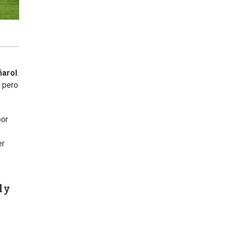
arol
.
s pero
por
er
 y