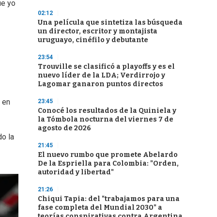
ue yo
02:12
Una película que sintetiza las búsqueda
un director, escritor y montajista
uruguayo, cinéfilo y debutante
23:54
Trouville se clasificó a playoffs y es el
nuevo líder de la LDA; Verdirrojo y
Lagomar ganaron puntos directos
 en
23:45
Conocé los resultados de la Quiniela y
la Tómbola nocturna del viernes 7 de
agosto de 2026
do la
21:45
El nuevo rumbo que promete Abelardo
De la Espriella para Colombia: "Orden,
autoridad y libertad"
21:26
Chiqui Tapia: del "trabajamos para una
fase completa del Mundial 2030" a
teorías conspirativas contra Argentina