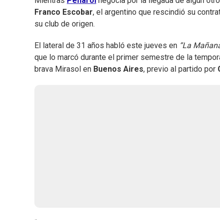
Mientras
Peñarol
negocia por la llegada de algún otro
Franco Escobar
, el argentino que rescindió su contr
su club de origen.
El lateral de 31 años habló este jueves en
“La Mañana 
que lo marcó durante el primer semestre de la tempor
brava Mirasol en
Buenos Aires
, previo al partido por