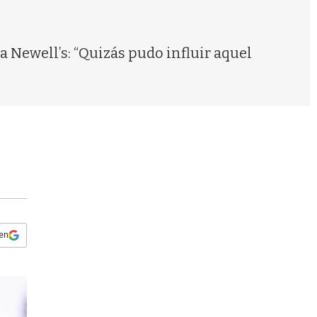
s
q
u
e
a Newell’s: “Quizás pudo influir aquel
d
a
 en