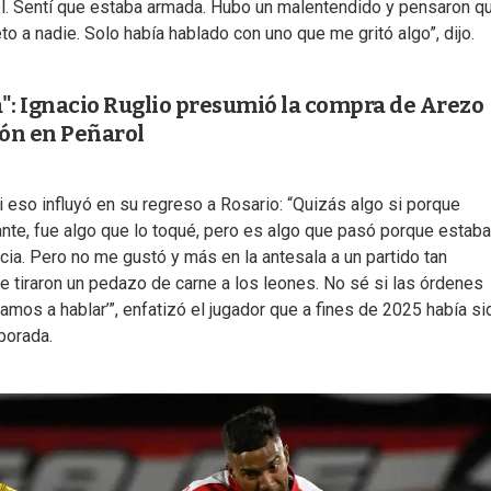
tel. Sentí que estaba armada. Hubo un malentendido y pensaron q
eto a nadie. Solo había hablado con uno que me gritó algo”, dijo.
a": Ignacio Ruglio presumió la compra de Arezo
ión en Peñarol
 eso influyó en su regreso a Rosario: “Quizás algo si porque
nte, fue algo que lo toqué, pero es algo que pasó porque estaba
cia. Pero no me gustó y más en la antesala a un partido tan
 tiraron un pedazo de carne a los leones. No sé si las órdenes
amos a hablar’”, enfatizó el jugador que a fines de 2025 había si
porada.