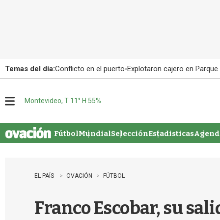
Temas del día:
Conflicto en el puerto
Explotaron cajero en Parque
Montevideo, T 11° H 55%
M
e
n
u
Fútbol
Mundial
Selección
Estadisticas
Agenda
EL PAÍS
OVACIÓN
FÚTBOL
Franco Escobar, su salid