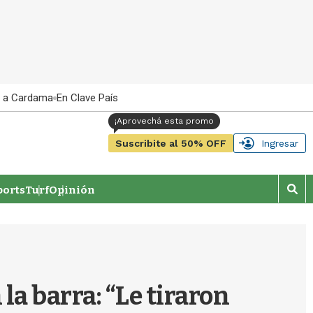
 a Cardama
En Clave País
Suscribite al 50% OFF
Ingresar
orts
Turf
Opinión
M
o
s
t
r
a
r
 la barra: “Le tiraron
b
�