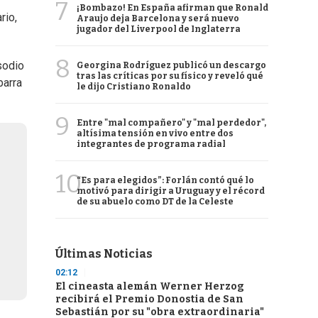
7
¡Bombazo! En España afirman que Ronald
rio,
Araujo deja Barcelona y será nuevo
jugador del Liverpool de Inglaterra
8
sodio
Georgina Rodríguez publicó un descargo
tras las críticas por su físico y reveló qué
barra
le dijo Cristiano Ronaldo
9
Entre "mal compañero" y "mal perdedor",
altísima tensión en vivo entre dos
integrantes de programa radial
10
“Es para elegidos”: Forlán contó qué lo
motivó para dirigir a Uruguay y el récord
de su abuelo como DT de la Celeste
Últimas Noticias
02:12
El cineasta alemán Werner Herzog
recibirá el Premio Donostia de San
Sebastián por su "obra extraordinaria"