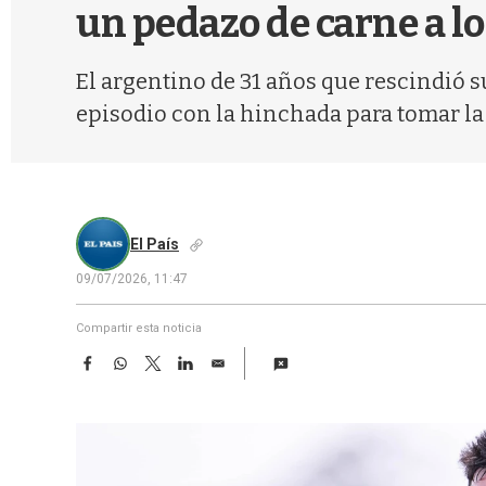
un pedazo de carne a lo
El argentino de 31 años que rescindió s
episodio con la hinchada para tomar la 
El País
09/07/2026, 11:47
Compartir esta noticia
F
W
T
L
E
a
h
w
i
m
c
a
i
n
a
e
t
t
k
i
b
s
t
e
l
o
A
e
d