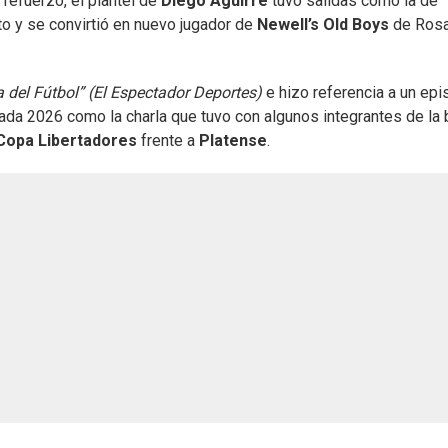
 refuerzo, el plantel de
Diego Aguirre
tuvo salidas como la de
ato y se convirtió en nuevo jugador de
Newell’s Old Boys
de Rosa
del Fútbol” (El Espectador Deportes)
e hizo referencia a un epi
ada 2026 como la charla que tuvo con algunos integrantes de la 
Copa Libertadores
frente a
Platense
.