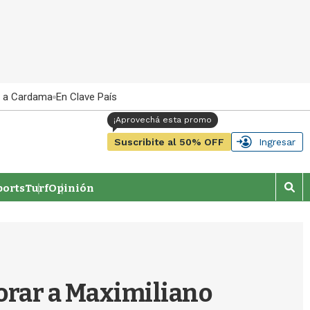
 a Cardama
En Clave País
Suscribite al 50% OFF
Ingresar
orts
Turf
Opinión
M
o
s
t
r
a
r
orar a Maximiliano
b
�