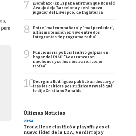
7
¡Bombazo! En España afirman que Ronald
.
Araujo deja Barcelona y será nuevo
jugador del Liverpool de Inglaterra
os,
8
 para
Entre "mal compañero" y "mal perdedor",
altísima tensión en vivo entre dos
integrantes de programa radial
9
Funcionaria policial sufrió golpiza en
hogar del INAU: "Le arrancaron
mechones y se los mostraron como
trofeo"
10
Georgina Rodríguez publicó un descargo
tras las críticas por su físico y reveló qué
le dijo Cristiano Ronaldo
Últimas Noticias
23:54
Trouville se clasificó a playoffs y es el
e
nuevo líder de la LDA; Verdirrojo y