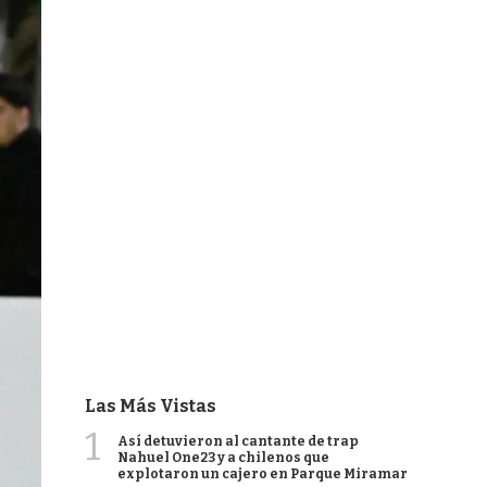
Las Más Vistas
1
Así detuvieron al cantante de trap
Nahuel One23 y a chilenos que
explotaron un cajero en Parque Miramar