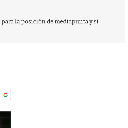
s
q
u
e
 para la posición de mediapunta y si
d
a
 en