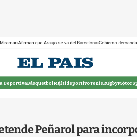
 Miramar
Afirman que Araujo se va del Barcelona
Gobierno demanda
 Deportiva
Básquetbol
Multideportivo
Tenis
Rugby
MotorSp
etende Peñarol para incorp