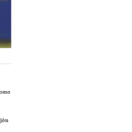
como
ijón