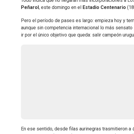
Todo indica que no llegarán más incorporaciones a L
Peñarol
, este domingo en el
Estadio Centenario
(18
Pero el período de pases es largo: empieza hoy y te
aunque sin competencia internacional lo más sensato
ir por el único objetivo que queda: salir campeón urug
En ese sentido, desde filas aurinegras trasmitieron a