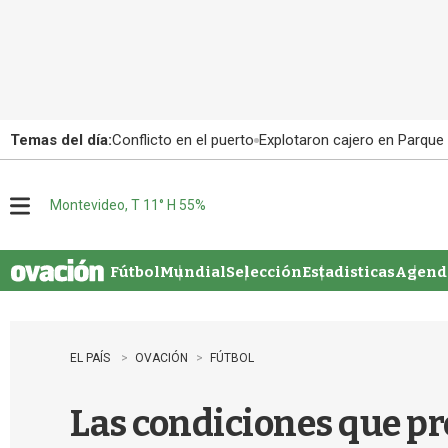
Temas del día:
Conflicto en el puerto
Explotaron cajero en Parque
Montevideo, T 11° H 55%
M
e
n
u
Fútbol
Mundial
Selección
Estadisticas
Agenda
EL PAÍS
OVACIÓN
FÚTBOL
Las condiciones que pr