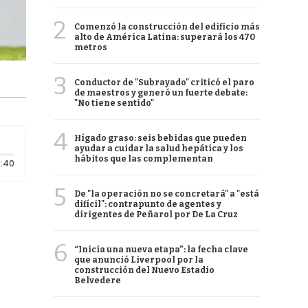
2
Comenzó la construcción del edificio más
alto de América Latina: superará los 470
metros
3
Conductor de "Subrayado" criticó el paro
de maestros y generó un fuerte debate:
"No tiene sentido"
4
Hígado graso: seis bebidas que pueden
ayudar a cuidar la salud hepática y los
hábitos que las complementan
Duración: 40 segundos
:40
5
De "la operación no se concretará" a "está
difícil": contrapunto de agentes y
dirigentes de Peñarol por De La Cruz
6
“Inicia una nueva etapa”: la fecha clave
que anunció Liverpool por la
construcción del Nuevo Estadio
Belvedere