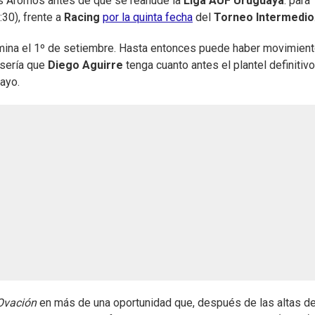
os Aromos antes de que se reanude la
Liga AUF Uruguaya
: para
:30), frente a
Racing
por la quinta fecha
del
Torneo
Intermedio
rmina el 1º de setiembre. Hasta entonces puede haber movimient
 sería que
Diego Aguirre
tenga cuanto antes el plantel definitivo
uayo.
Ovación
en más de una oportunidad que, después de las altas d