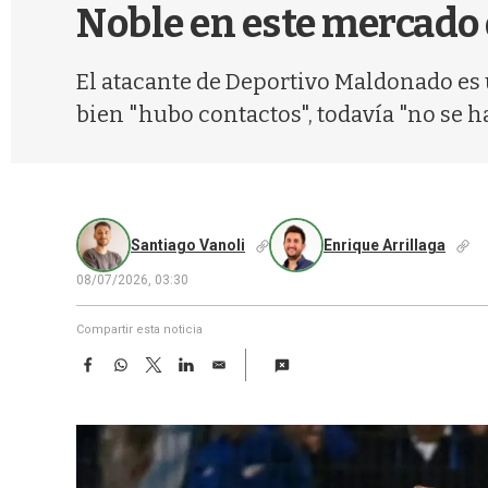
Noble en este mercado 
El atacante de Deportivo Maldonado es 
bien "hubo contactos", todavía "no se h
Santiago Vanoli
Enrique Arrillaga
08/07/2026, 03:30
Compartir esta noticia
F
W
T
L
E
a
h
w
i
m
c
a
i
n
a
e
t
t
k
i
b
s
t
e
l
o
A
e
d