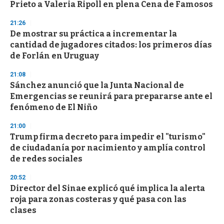
o
Prieto a Valeria Ripoll en plena Cena de Famosos
f
3
21:26
3
s
De mostrar su práctica a incrementar la
e
cantidad de jugadores citados: los primeros días
c
de Forlán en Uruguay
o
n
d
21:08
s
Sánchez anunció que la Junta Nacional de
Emergencias se reunirá para prepararse ante el
fenómeno de El Niño
21:00
Trump firma decreto para impedir el "turismo"
de ciudadanía por nacimiento y amplía control
de redes sociales
20:52
Director del Sinae explicó qué implica la alerta
roja para zonas costeras y qué pasa con las
clases