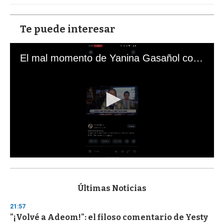
Te puede interesar
El mal momento de Yanina Gasañol con un hincha argentino en "Subrayado"
0
s
e
c
Últimas Noticias
o
n
21:57
d
"¡Volvé a Adeom!": el filoso comentario de Yesty
s