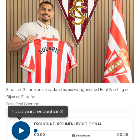
Emanuel Gularte presentado como nuevo jugador del Real Sporting de
Gijón de España.
Foto: Real Sporting
×
Toca para escuchar
ESCUCHÁ EL RESUMEN HECHO CON IA
Tiempo transcurrido: 0 segundos
Durac
00:00
00:46