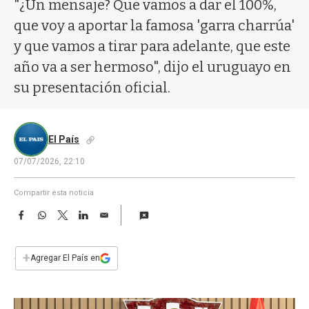
a
"¿Un mensaje? Que vamos a dar el 100%,
que voy a aportar la famosa 'garra charrúa'
y que vamos a tirar para adelante, que este
año va a ser hermoso", dijo el uruguayo en
su presentación oficial.
El País
07/07/2026, 22:10
Compartir esta noticia
F
W
T
L
E
a
h
w
i
m
c
a
i
n
a
e
t
t
k
i
+
Agregar El País en
b
s
t
e
l
o
A
e
d
o
p
r
I
k
p
n