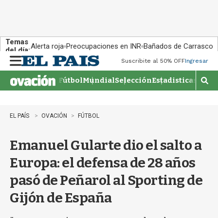
Temas
Alerta roja
Preocupaciones en INR
Bañados de Carrasco
del día:
Suscribite al 50% OFF
Ingresar
M
e
Fútbol
Mundial
Selección
Estadisticas
Agen
n
M
u
o
s
t
EL PAÍS
OVACIÓN
FÚTBOL
r
a
Emanuel Gularte dio el salto a
r
b
Europa: el defensa de 28 años
�
s
pasó de Peñarol al Sporting de
q
u
Gijón de España
e
d