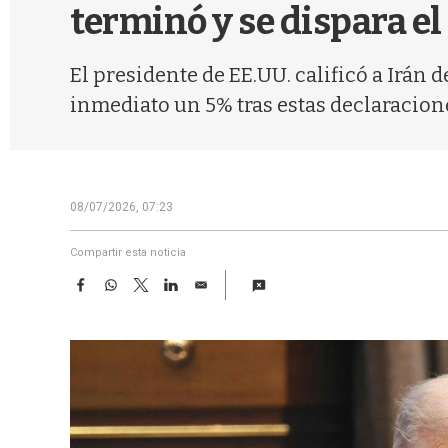
terminó y se dispara el
El presidente de EE.UU. calificó a Irán 
inmediato un 5% tras estas declaracion
08/07/2026, 07:23
Compartir esta noticia
F
W
T
L
E
a
h
w
i
m
c
a
i
n
a
e
t
t
k
i
b
s
t
e
l
o
A
e
d
o
p
r
I
k
p
n