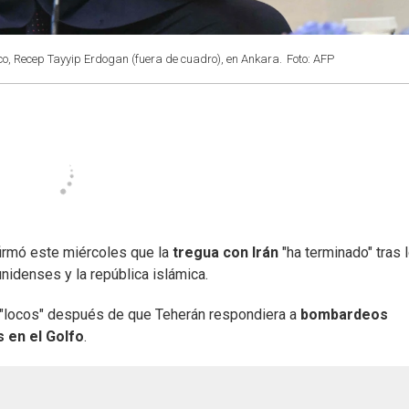
co, Recep Tayyip Erdogan (fuera de cuadro), en Ankara.
Foto: AFP
firmó este miércoles que la
tregua con Irán
"ha terminado" tras 
nidenses y la república islámica.
or "locos" después de que Teherán respondiera a
bombardeos
 en el Golfo
.