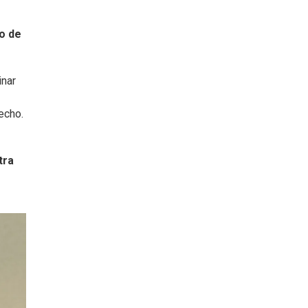
o de
inar
echo.
tra