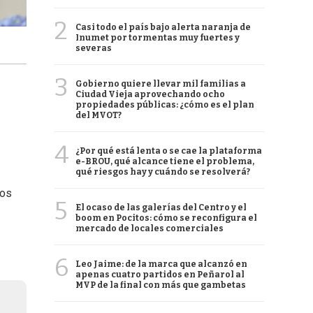
2
Casi todo el país bajo alerta naranja de
Inumet por tormentas muy fuertes y
severas
3
Gobierno quiere llevar mil familias a
Ciudad Vieja aprovechando ocho
propiedades públicas: ¿cómo es el plan
del MVOT?
4
¿Por qué está lenta o se cae la plataforma
e-BROU, qué alcance tiene el problema,
qué riesgos hay y cuándo se resolverá?
los
5
El ocaso de las galerías del Centro y el
boom en Pocitos: cómo se reconfigura el
mercado de locales comerciales
6
Leo Jaime: de la marca que alcanzó en
apenas cuatro partidos en Peñarol al
MVP de la final con más que gambetas