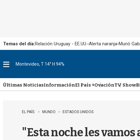
Temas del día:
Relación Uruguay - EE.UU.
Alerta naranja
Murió Gabr
Montevideo, T 14° H 94%
M
e
n
u
Últimas Noticias
Información
El País +
Ovación
TV Show
B
EL PAÍS
MUNDO
ESTADOS UNIDOS
"Esta noche les vamos a