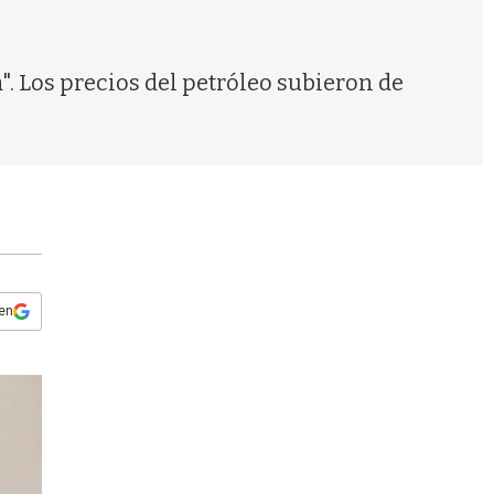
s
q
u
e
a". Los precios del petróleo subieron de
d
a
 en