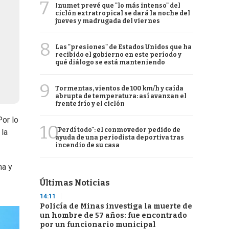
7
Inumet prevé que "lo más intenso" del
ciclón extratropical se dará la noche del
jueves y madrugada del viernes
8
Las "presiones" de Estados Unidos que ha
recibido el gobierno en este período y
qué diálogo se está manteniendo
9
Tormentas, vientos de 100 km/h y caída
abrupta de temperatura: así avanzan el
frente frío y el ciclón
Por lo
10
"Perdí todo": el conmovedor pedido de
 la
ayuda de una periodista deportiva tras
incendio de su casa
ma y
Últimas Noticias
14:11
Policía de Minas investiga la muerte de
un hombre de 57 años: fue encontrado
por un funcionario municipal