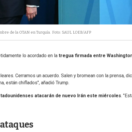
umbre de la OTAN en Turquía.
Foto: SAUL LOEB/AFP
etidamente lo acordado en la
tregua firmada entre Washington
eares. Cerramos un acuerdo. Salen y bromean con la prensa, di
a, están chiflados", añadió Trump.
stadounidenses atacarán de nuevo Irán este miércoles
. "Est
 ataques