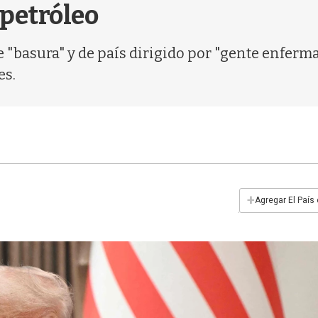
 petróleo
de "basura" y de país dirigido por "gente enferm
es.
+
Agregar El País