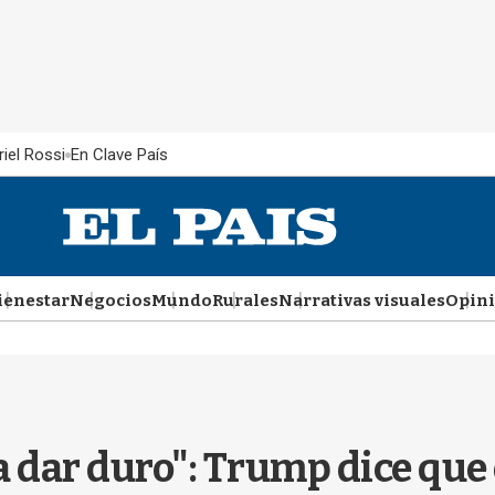
iel Rossi
En Clave País
ienestar
Negocios
Mundo
Rurales
Narrativas visuales
Opin
 dar duro": Trump dice que e