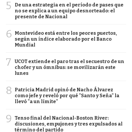
5
De una estrategia en el período de pases que
no se explica a un equipo desnorteado: el
presente de Nacional
6
Montevideo está entre los peores puertos,
según un índice elaborado por el Banco
Mundial
7
UCOT extiende el paro tras el secuestro de un
chofer y un ómnibus: se movilizarán este
lunes
8
Patricia Madrid opinó de Nacho Álvarez
como jefe y reveló por qué "Santo y Seña" la
llevó "a un límite"
9
Tenso final del Nacional-Boston River:
discusiones, empujones y tres expulsados al
término del partido