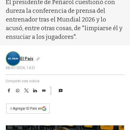
a
El presidente de Peñarol cuestionó con
dureza la conferencia de prensa del
entrenador tras el Mundial 2026 y lo
acusó, entre otras cosas, de "limpiarse él y
ensuciar a los jugadores".
El País
08/07/2026, 14:21
Compartir esta noticia
F
W
T
L
E
a
h
w
i
m
c
a
i
n
a
e
t
t
k
i
+
Agregar El País en
b
s
t
e
l
o
A
e
d
o
p
r
I
k
p
n