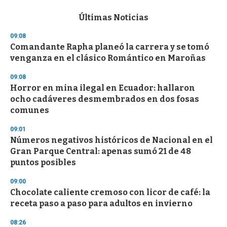
e
c
Últimas Noticias
o
n
09:08
d
Comandante Rapha planeó la carrera y se tomó
s
o
venganza en el clásico Romántico en Maroñas
f
3
09:08
3
s
Horror en mina ilegal en Ecuador: hallaron
e
ocho cadáveres desmembrados en dos fosas
c
comunes
o
n
d
09:01
s
Números negativos históricos de Nacional en el
Gran Parque Central: apenas sumó 21 de 48
puntos posibles
09:00
Chocolate caliente cremoso con licor de café: la
receta paso a paso para adultos en invierno
08:26