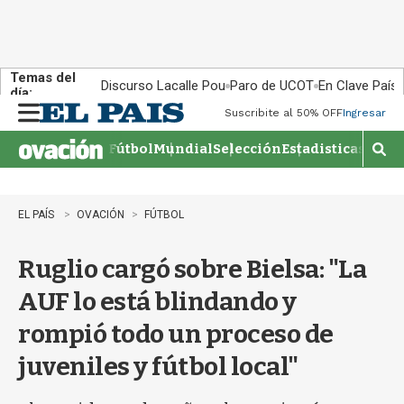
Temas del
Discurso Lacalle Pou
Paro de UCOT
En Clave País
día:
Suscribite al 50% OFF
Ingresar
M
e
Fútbol
Mundial
Selección
Estadisticas
Agen
n
M
u
o
s
t
EL PAÍS
OVACIÓN
FÚTBOL
r
a
Ruglio cargó sobre Bielsa: "La
r
b
AUF lo está blindando y
�
s
rompió todo un proceso de
q
u
juveniles y fútbol local"
e
d