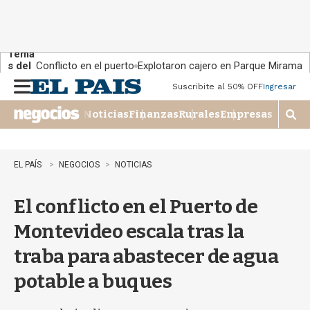
Tema
s del
Conflicto en el puerto
Explotaron cajero en Parque Miramar
día:
Suscribite al 50% OFF
Ingresar
M
e
Noticias
Finanzas
Rurales
Empresas
n
M
u
o
s
t
EL PAÍS
NEGOCIOS
NOTICIAS
r
a
El conflicto en el Puerto de
r
b
Montevideo escala tras la
�
s
traba para abastecer de agua
q
u
potable a buques
e
d