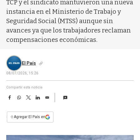
a
TCP y el sindicato mantuvieron una nueva
instancia en el Ministerio de Trabajo y
Seguridad Social (MTSS) aunque sin
avances ya que los trabajadores reclaman
compensaciones económicas.
El País
08/07/2026, 15:26
Compartir esta noticia
F
W
T
L
E
a
h
w
i
m
c
a
i
n
a
e
t
t
k
i
+
Agregar El País en
b
s
t
e
l
o
A
e
d
o
p
r
I
k
p
n