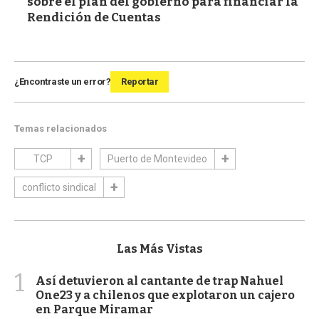
sobre el plan del gobierno para financiar la
Rendición de Cuentas
¿Encontraste un error?
Reportar
Temas relacionados
TCP
Puerto de Montevideo
conflicto sindical
Las Más Vistas
1
Así detuvieron al cantante de trap Nahuel
One23 y a chilenos que explotaron un cajero
en Parque Miramar