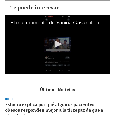
Te puede interesar
El mal momento de Yanina Gasañol con un hincha argentino en "Subrayado"
0
s
e
c
Últimas Noticias
o
n
08:00
d
Estudio explica por qué algunos pacientes
s
o
obesos responden mejor a la tirzepatida que a
f