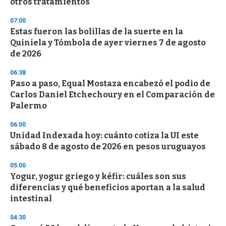
otros tratamientos
3
3
s
07:00
e
Estas fueron las bolillas de la suerte en la
c
Quiniela y Tómbola de ayer viernes 7 de agosto
o
n
de 2026
d
s
06:38
Paso a paso, Equal Mostaza encabezó el podio de
Carlos Daniel Etchechoury en el Comparación de
Palermo
06:00
Unidad Indexada hoy: cuánto cotiza la UI este
sábado 8 de agosto de 2026 en pesos uruguayos
05:00
Yogur, yogur griego y kéfir: cuáles son sus
diferencias y qué beneficios aportan a la salud
intestinal
04:30