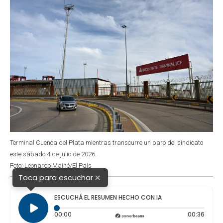
Terminal Cuenca del Plata mientras transcurre un paro del sindicato
este sábado 4 de julio de 2026.
Foto: Leonardo Mainé/El País
×
Toca para escuchar
ESCUCHÁ EL RESUMEN HECHO CON IA
Tiempo transcurrido: 0 segundos
Durac
00:00
00:36