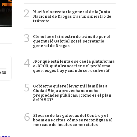
2
Murió el secretario general de la Junta
Nacional de Drogas tras un siniestro de
tránsito
3
Cómo fue el siniestro de tránsito por el
que murió Gabriel Rossi, secretario
general de Drogas
4
¿Por qué está lenta o se cae la plataforma
e-BROU, qué alcance tiene el problema,
qué riesgos hay y cuándo se resolverá?
Duración: 38 segundos
0:38
5
Gobierno quiere llevar mil familias a
Ciudad Vieja aprovechando ocho
propiedades públicas: ¿cómo es el plan
del MVOT?
6
El ocaso de las galerías del Centro y el
boom en Pocitos: cómo se reconfigura el
mercado de locales comerciales