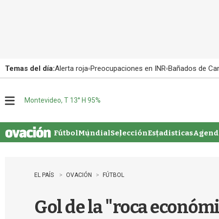
Temas del día:
Alerta roja
Preocupaciones en INR
Bañados de Ca
Montevideo, T 13° H 95%
M
e
n
u
Fútbol
Mundial
Selección
Estadisticas
Agenda
EL PAÍS
OVACIÓN
FÚTBOL
Gol de la "roca económ