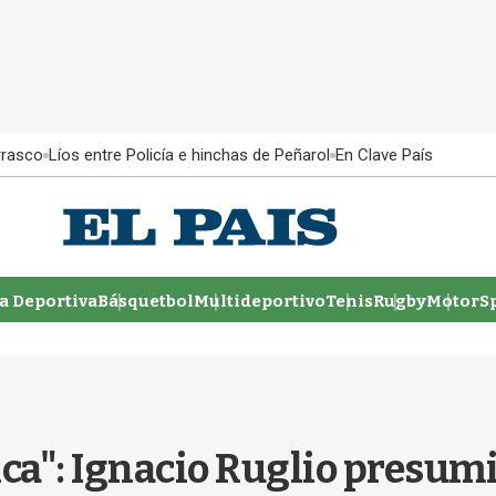
rrasco
Líos entre Policía e hinchas de Peñarol
En Clave País
 Deportiva
Básquetbol
Multideportivo
Tenis
Rugby
MotorSp
ica": Ignacio Ruglio presum