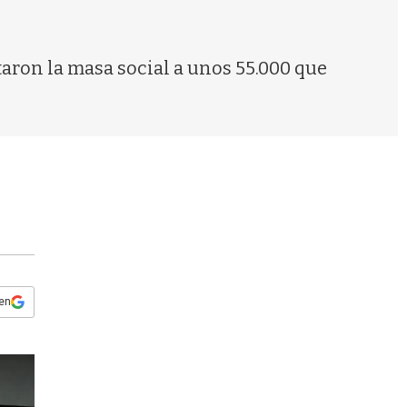
s
q
u
e
taron la masa social a unos 55.000 que
d
a
 en