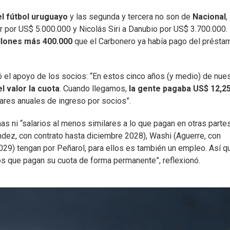
el fútbol uruguayo
y las segunda y tercera no son de
Nacional
,
or por US$ 5.000.000 y Nicolás Siri a Danubio por US$ 3.700.000.
llones más 400.000
que el Carbonero ya había pago del présta
tó el apoyo de los socios: “En estos cinco años (y medio) de nue
l valor la cuota
. Cuando llegamos,
la gente pagaba US$ 12,25
lares anuales de ingreso por socios”.
has ni “salarios al menos similares a lo que pagan en otras parte
dez, con contrato hasta diciembre 2028), Washi (Aguerre, con
029) tengan por Peñarol, para ellos es también un empleo. Así q
os que pagan su cuota de forma permanente”, reflexionó.