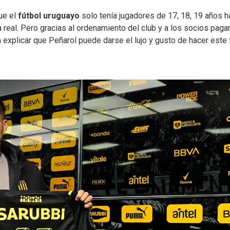
ue el
fútbol uruguayo
solo tenía jugadores de 17, 18, 19 años h
 real. Pero gracias al ordenamiento del club y a los socios paga
ra explicar que Peñarol puede darse el lujo y gusto de hacer este 