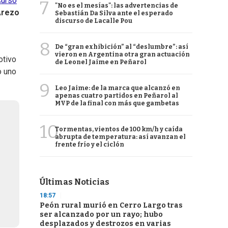
curso
7
"No es el mesías": las advertencias de
Arezo
Sebastián Da Silva ante el esperado
discurso de Lacalle Pou
8
De “gran exhibición” al “deslumbre”: así
vieron en Argentina otra gran actuación
otivo
de Leonel Jaime en Peñarol
o uno
9
Leo Jaime: de la marca que alcanzó en
apenas cuatro partidos en Peñarol al
MVP de la final con más que gambetas
10
Tormentas, vientos de 100 km/h y caída
abrupta de temperatura: así avanzan el
frente frío y el ciclón
Últimas Noticias
18:57
Peón rural murió en Cerro Largo tras
ser alcanzado por un rayo; hubo
desplazados y destrozos en varias