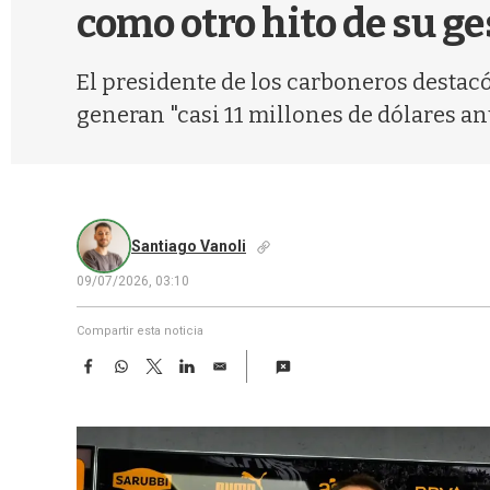
como otro hito de su g
El presidente de los carboneros destacó
generan "casi 11 millones de dólares an
Santiago Vanoli
09/07/2026, 03:10
Compartir esta noticia
F
W
T
L
E
a
h
w
i
m
c
a
i
n
a
e
t
t
k
i
b
s
t
e
l
o
A
e
d