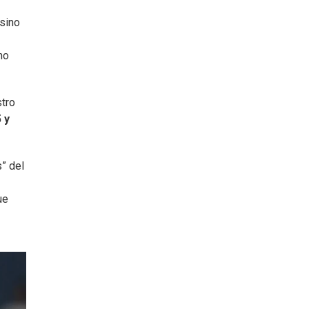
 sino
mo
stro
 y
s” del
ue