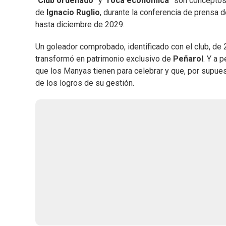
"
Club ordenado
” y “
roca económica
” son conceptos,
de
Ignacio Ruglio
, durante la conferencia de prensa 
hasta diciembre de 2029.
Un goleador comprobado, identificado con el club, de 
transformó en patrimonio exclusivo de
Peñarol
. Y a 
que los Manyas tienen para celebrar y que, por supue
de los logros de su gestión.