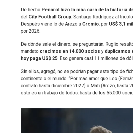
De hecho
Peñarol hizo la más cara de la historia d
del
City Football Group
: Santiago Rodríguez al tricol
Después viene lo de Arezo a
Gremio
, por
US$ 3,1 mi
por 2026.
De dónde sale el dinero, se preguntarán. Ruglio resal
mandato
crecimos en 14.000 socios
y
duplicamos e
hoy paga US$ 25
. Eso genera casi 11 millones de dó
Sin ellos, agregó, no se podrían pagar este tipo de fic
continente o el mundo. “Por más amor que Leo (Fernán
contrato hasta diciembre 2027) o Mati (Arezo, hasta 2
esto es un trabajo de todos, hasta de los 55.000 soci