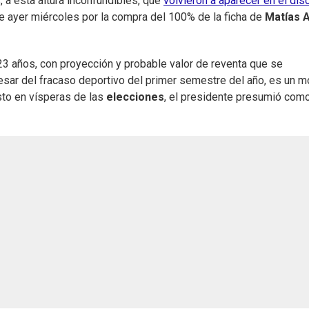
 a esta altura inconfundibles, que
volvieron a aparecer en el dis
de ayer miércoles por la compra del 100% de la ficha de
Matías 
23 años, con proyección y probable valor de reventa que se
pesar del fracaso deportivo del primer semestre del año, es un m
sto en vísperas de las
elecciones
, el presidente presumió com