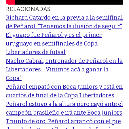
RELACIONADAS
Richard Catardo en la previa a la semifinal
de Peñarol: "Tenemos la ilusión de seguir"
El guapo fue Peñarol y es el primer
uruguayo en semifinales de Copa
Libertadores de futsal
Nacho Cabral, entrenador de Peñarol en la
Libertadores: "Vinimos acá a ganar la
Copa"
Peñarol empató con Boca Juniors y está en
cuartos de final de la Copa Libertadores
Peñarol estuvo a la altura pero cayó ante el
campeón brasileño e irá ante Boca Juniors
Triunfo de oro: Peñarol arrancó con el pie