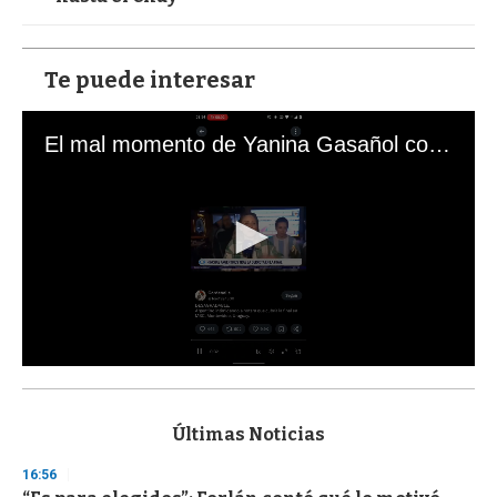
Te puede interesar
El mal momento de Yanina Gasañol con un hincha argentino en "Subrayado"
0
s
e
c
Últimas Noticias
o
n
16:56
d