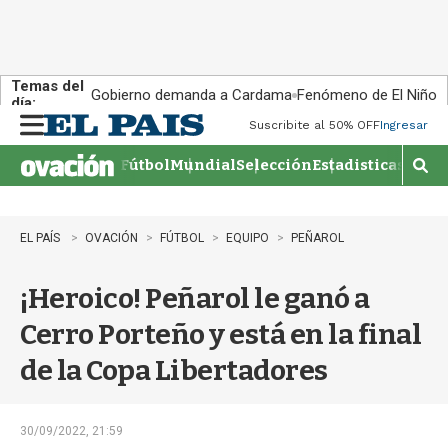
Temas del
Gobierno demanda a Cardama
Fenómeno de El Niño
día:
Suscribite al 50% OFF
Ingresar
M
e
Fútbol
Mundial
Selección
Estadisticas
Agen
n
M
u
o
s
t
EL PAÍS
OVACIÓN
FÚTBOL
EQUIPO
PEÑAROL
r
a
¡Heroico! Peñarol le ganó a
r
b
Cerro Porteño y está en la final
�
s
de la Copa Libertadores
q
u
e
d
30/09/2022, 21:59