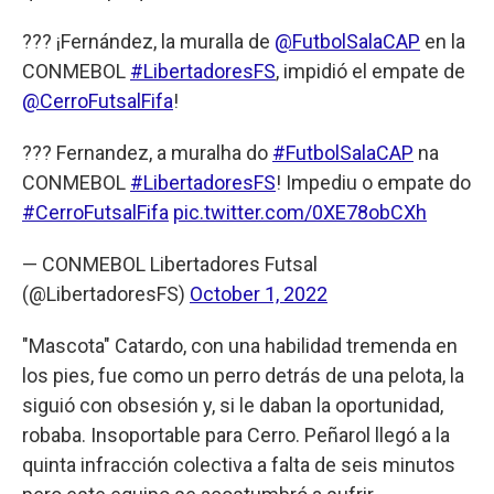
??? ¡Fernández, la muralla de
@FutbolSalaCAP
en la
CONMEBOL
#LibertadoresFS
, impidió el empate de
@CerroFutsalFifa
!
??? Fernandez, a muralha do
#FutbolSalaCAP
na
CONMEBOL
#LibertadoresFS
! Impediu o empate do
#CerroFutsalFifa
pic.twitter.com/0XE78obCXh
— CONMEBOL Libertadores Futsal
(@LibertadoresFS)
October 1, 2022
"Mascota" Catardo, con una habilidad tremenda en
los pies, fue como un perro detrás de una pelota, la
siguió con obsesión y, si le daban la oportunidad,
robaba. Insoportable para Cerro. Peñarol llegó a la
quinta infracción colectiva a falta de seis minutos