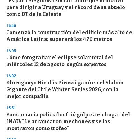
“Es para elegidos”: Forlán contó qué lo motivó
s
o
para dirigir a Uruguay y el récord de su abuelo
f
como DT de la Celeste
3
3
s
16:40
e
Comenzó la construcción del edificio más alto de
c
América Latina: superará los 470 metros
o
n
d
16:05
s
Cómo fotografiar el eclipse solar total del
miércoles 12 de agosto, según expertos
16:02
El uruguayo Nicolás Pirozzi ganó en el Slalom
Gigante del Chile Winter Series 2026, con la
mejor compañía
15:51
Funcionaria policial sufrió golpiza en hogar del
INAU: "Le arrancaron mechones y se los
mostraron como trofeo"