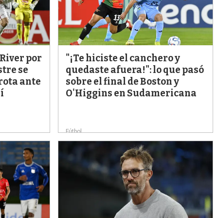
s
q
u
e
d
a
 River por
"¡Te hiciste el canchero y
tre se
quedaste afuera!": lo que pasó
rota ante
sobre el final de Boston y
í
O'Higgins en Sudamericana
Fútbol