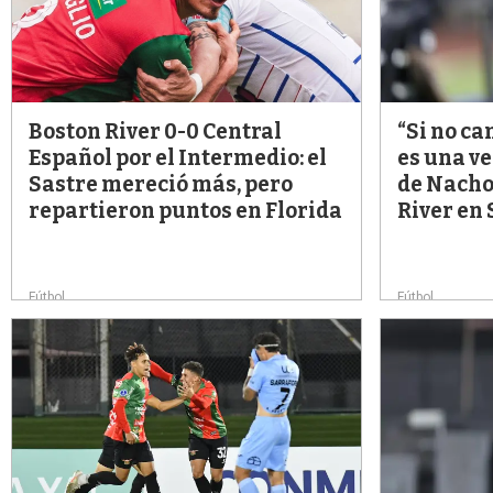
Boston River 0-0 Central
“Si no c
Español por el Intermedio: el
es una v
Sastre mereció más, pero
de Nacho
repartieron puntos en Florida
River en
Fútbol
Fútbol