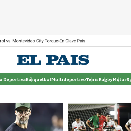
rol vs. Montevideo City Torque
En Clave País
 Deportiva
Básquetbol
Multideportivo
Tenis
Rugby
MotorSp