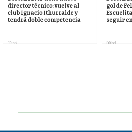
director técnico: vuelve al
gol de Fe
club Ignacio Ithurralde y
Escuelita
tendrá doble competencia
seguir en
Fútbol
Fútbol