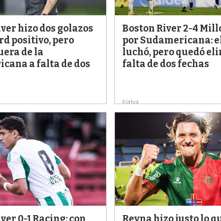
ver hizo dos golazos
Boston River 2-4 Mil
rd positivo, pero
por Sudamericana: el
uera de la
luchó, pero quedó el
cana a falta de dos
falta de dos fechas
Fútbol
ver 0-1 Racing: con
Reyna hizo justo lo q