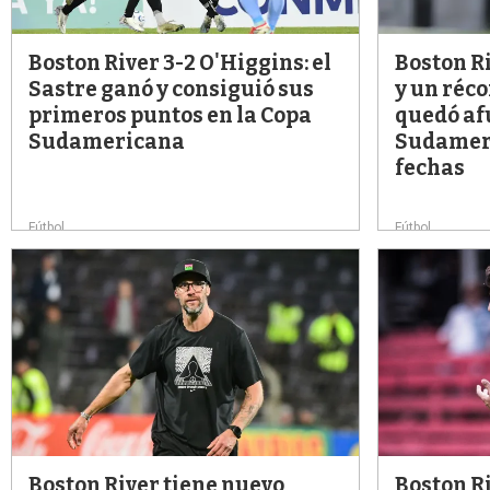
Boston River 3-2 O'Higgins: el
Boston Ri
Sastre ganó y consiguió sus
y un réco
primeros puntos en la Copa
quedó af
Sudamericana
Sudameri
fechas
Fútbol
Fútbol
Boston River tiene nuevo
Boston Ri