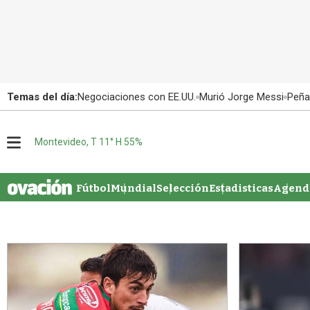
Temas del día:
Negociaciones con EE.UU.
Murió Jorge Messi
Peña
M
Montevideo, T 11° H 55%
e
n
u
Fútbol
Mundial
Selección
Estadisticas
Agenda