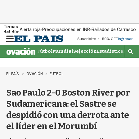
Temas
Alerta roja
Preocupaciones en INR
Bañados de Carrasco
del día:
Suscribite al 50% OFF
Ingresar
M
e
Fútbol
Mundial
Selección
Estadisticas
Agen
n
M
u
o
s
t
EL PAÍS
OVACIÓN
FÚTBOL
r
a
Sao Paulo 2-0 Boston River por
r
b
Sudamericana: el Sastre se
�
s
despidió con una derrota ante
q
u
el líder en el Morumbí
e
d