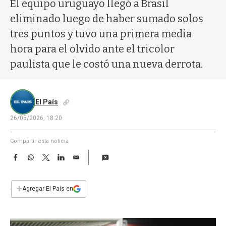
a
El equipo uruguayo llegó a Brasil
eliminado luego de haber sumado solos
tres puntos y tuvo una primera media
hora para el olvido ante el tricolor
paulista que le costó una nueva derrota.
El País
26/05/2026, 18:20
Compartir esta noticia
F
W
T
L
E
a
h
w
i
m
c
a
i
n
a
e
t
t
k
i
+
Agregar El País en
b
s
t
e
l
o
A
e
d
o
p
r
I
k
p
n