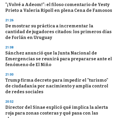
d
"¡Volvé a Adeom!": el filoso comentario de Yesty
s
o
Prieto a Valeria Ripoll en plena Cena de Famosos
f
3
21:26
3
s
De mostrar su práctica a incrementar la
e
cantidad de jugadores citados: los primeros días
c
de Forlán en Uruguay
o
n
d
21:08
s
Sánchez anunció que la Junta Nacional de
Emergencias se reunirá para prepararse ante el
fenómeno de El Niño
21:00
Trump firma decreto para impedir el "turismo"
de ciudadanía por nacimiento y amplía control
de redes sociales
20:52
Director del Sinae explicó qué implica la alerta
roja para zonas costeras y qué pasa con las