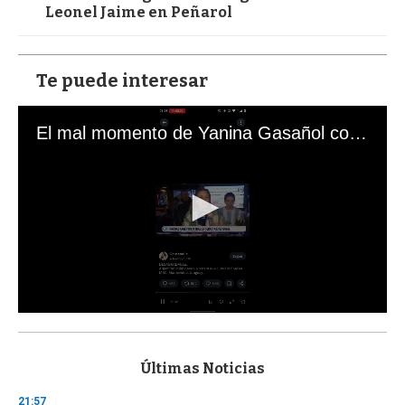
Leonel Jaime en Peñarol
Te puede interesar
El mal momento de Yanina Gasañol con un hincha argentino en "Subrayado"
0
s
e
c
Últimas Noticias
o
n
21:57