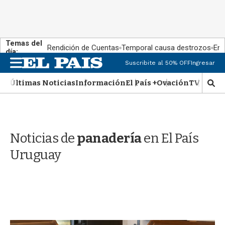
Temas del
Rendición de Cuentas
Temporal causa destrozos
En 
día:
M
Suscribite al 50% OFF
Ingresar
e
n
Últimas Noticias
Información
El País +
Ovación
TV Show
M
u
o
s
t
r
Noticias de
panadería
en El País
a
r
Uruguay
b
�
s
q
u
e
d