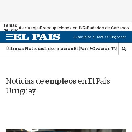
Temas
Alerta roja
Preocupaciones en INR
Bañados de Carrasco
del día:
M
Suscribite al 50% OFF
Ingresar
e
n
Últimas Noticias
Información
El País +
Ovación
TV Show
M
u
o
s
t
r
Noticias de
empleos
en El País
a
r
Uruguay
b
�
s
q
u
e
d