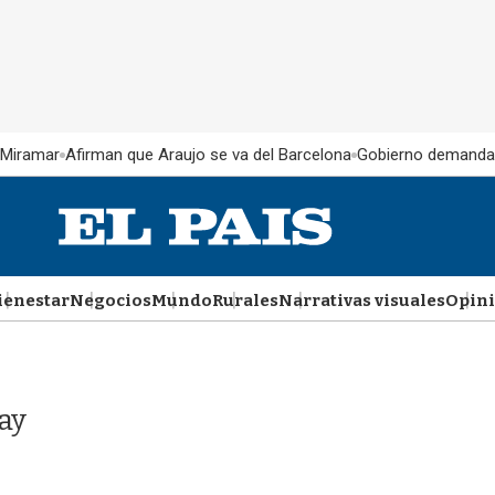
 Miramar
Afirman que Araujo se va del Barcelona
Gobierno demanda
ienestar
Negocios
Mundo
Rurales
Narrativas visuales
Opin
ay