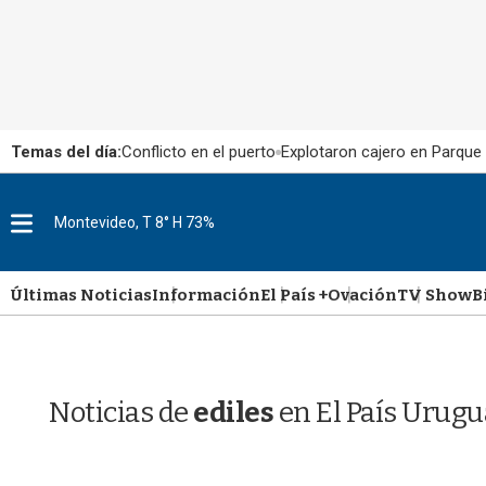
Temas del día:
Conflicto en el puerto
Explotaron cajero en Parque
M
Montevideo, T 8° H 73%
e
n
u
Últimas Noticias
Información
El País +
Ovación
TV Show
B
Noticias de
ediles
en El País Urugu