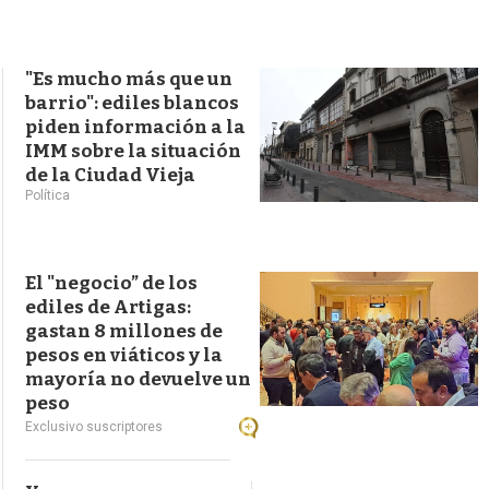
s
q
u
e
"Es mucho más que un
d
barrio": ediles blancos
a
piden información a la
IMM sobre la situación
de la Ciudad Vieja
Política
El "negocio” de los
ediles de Artigas:
gastan 8 millones de
pesos en viáticos y la
mayoría no devuelve un
peso
Exclusivo suscriptores