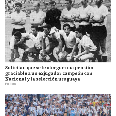
a
Solicitan que se le otorgue una pensión
graciable a un exjugador campeón con
Nacional y la selección uruguaya
Política