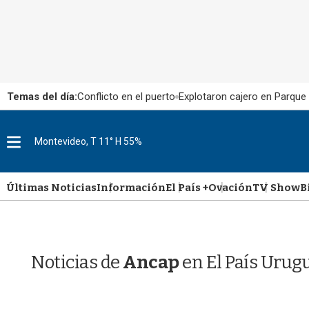
Temas del día:
Conflicto en el puerto
Explotaron cajero en Parque
M
Montevideo, T 11° H 55%
e
n
u
Últimas Noticias
Información
El País +
Ovación
TV Show
B
Noticias de
Ancap
en El País Urug