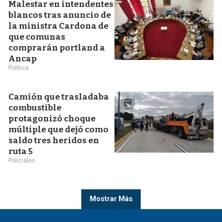
Malestar en intendentes
blancos tras anuncio de
la ministra Cardona de
que comunas
comprarán portland a
Ancap
Política
Camión que trasladaba
combustible
protagonizó choque
múltiple que dejó como
saldo tres heridos en
ruta 5
Policiales
Mostrar Más