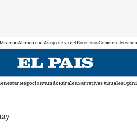
 Miramar
Afirman que Araujo se va del Barcelona
Gobierno demanda
ienestar
Negocios
Mundo
Rurales
Narrativas visuales
Opin
uay