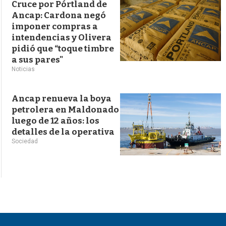
Cruce por Pórtland de
Ancap: Cardona negó
imponer compras a
intendencias y Olivera
pidió que “toque timbre
a sus pares"
Noticias
Ancap renueva la boya
petrolera en Maldonado
luego de 12 años: los
detalles de la operativa
Sociedad