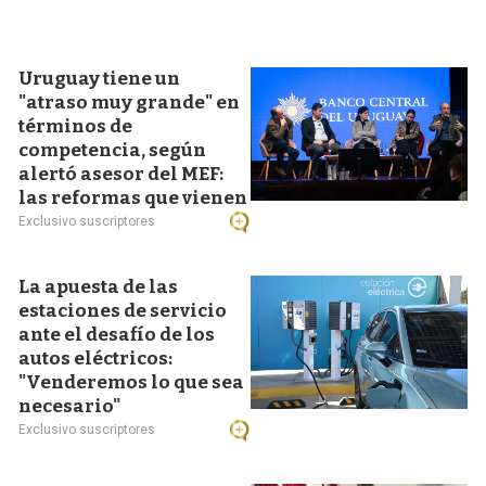
Uruguay tiene un
"atraso muy grande" en
términos de
competencia, según
alertó asesor del MEF:
las reformas que vienen
Exclusivo suscriptores
La apuesta de las
estaciones de servicio
ante el desafío de los
autos eléctricos:
"Venderemos lo que sea
necesario"
Exclusivo suscriptores