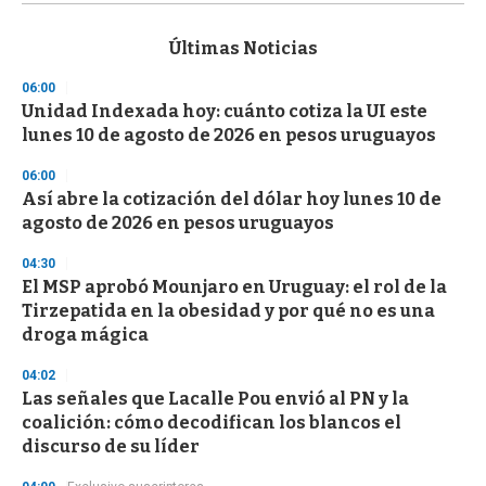
s
e
c
Últimas Noticias
o
n
06:00
d
Unidad Indexada hoy: cuánto cotiza la UI este
s
o
lunes 10 de agosto de 2026 en pesos uruguayos
f
3
06:00
3
s
Así abre la cotización del dólar hoy lunes 10 de
e
agosto de 2026 en pesos uruguayos
c
o
04:30
n
d
El MSP aprobó Mounjaro en Uruguay: el rol de la
s
Tirzepatida en la obesidad y por qué no es una
droga mágica
04:02
Las señales que Lacalle Pou envió al PN y la
coalición: cómo decodifican los blancos el
discurso de su líder