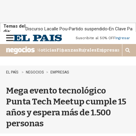
Temas del
Discurso Lacalle Pou
Partido suspendido
En Clave País
día:
Suscribite al 50% OFF
Ingresar
M
e
Noticias
Finanzas
Rurales
Empresas
n
M
u
o
s
t
EL PAÍS
NEGOCIOS
EMPRESAS
r
a
Mega evento tecnológico
r
b
Punta Tech Meetup cumple 15
�
s
años y espera más de 1.500
q
u
personas
e
d