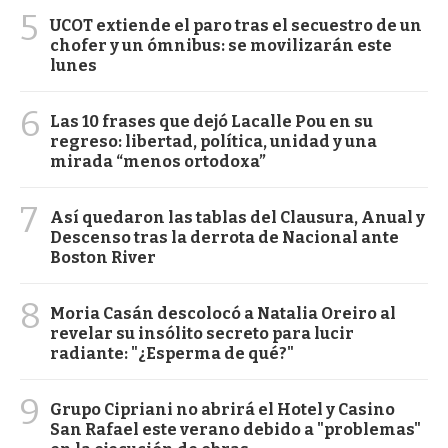
5
UCOT extiende el paro tras el secuestro de un
chofer y un ómnibus: se movilizarán este
lunes
6
Las 10 frases que dejó Lacalle Pou en su
regreso: libertad, política, unidad y una
mirada “menos ortodoxa”
7
Así quedaron las tablas del Clausura, Anual y
Descenso tras la derrota de Nacional ante
Boston River
8
Moria Casán descolocó a Natalia Oreiro al
revelar su insólito secreto para lucir
radiante: "¿Esperma de qué?"
9
Grupo Cipriani no abrirá el Hotel y Casino
San Rafael este verano debido a "problemas"