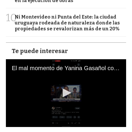
en la ejecución de obras
10
Ni Montevideo ni Punta del Este: la ciudad
uruguaya rodeada de naturaleza donde las
propiedades se revalorizan más de un 20%
Te puede interesar
El mal momento de Yanina Gasañol con un hincha argentino en "Subrayado"
0