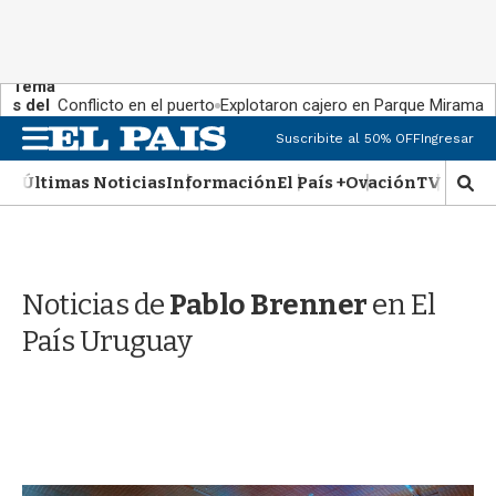
Tema
s del
Conflicto en el puerto
Explotaron cajero en Parque Miramar
día:
M
Suscribite al 50% OFF
Ingresar
e
n
Últimas Noticias
Información
El País +
Ovación
TV Show
M
u
o
s
t
r
Noticias de
Pablo Brenner
en El
a
r
País Uruguay
b
�
s
q
u
e
d