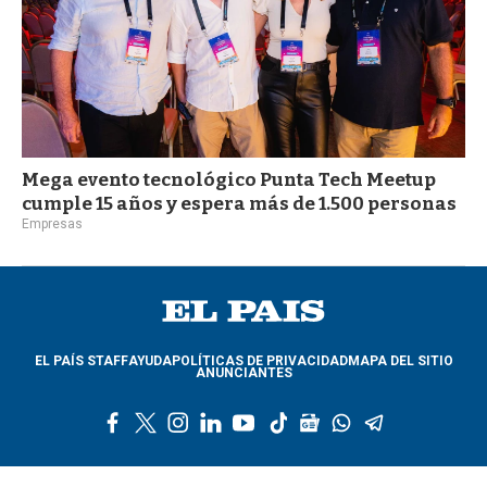
Mega evento tecnológico Punta Tech Meetup
cumple 15 años y espera más de 1.500 personas
Empresas
EL PAÍS STAFF
AYUDA
POLÍTICAS DE PRIVACIDAD
MAPA DEL SITIO
ANUNCIANTES
f
t
i
l
y
t
g
w
t
a
w
n
i
o
i
o
h
e
c
i
s
n
u
k
o
a
l
e
t
t
k
t
t
g
t
e