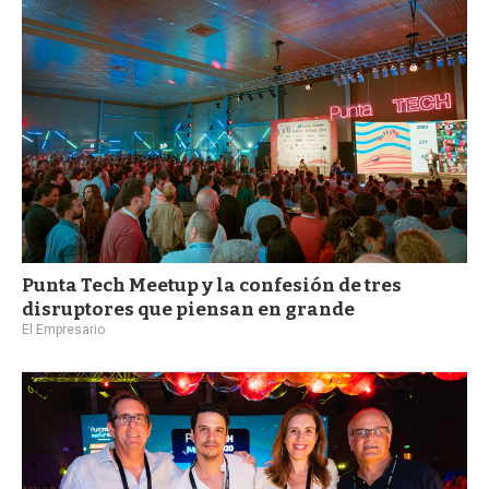
a
Punta Tech Meetup y la confesión de tres
disruptores que piensan en grande
El Empresario