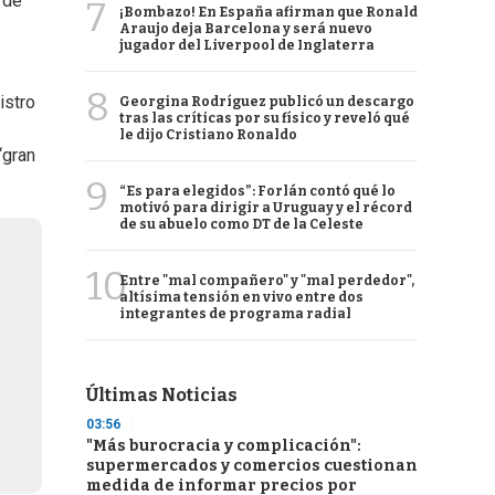
 de
7
¡Bombazo! En España afirman que Ronald
Araujo deja Barcelona y será nuevo
jugador del Liverpool de Inglaterra
8
istro
Georgina Rodríguez publicó un descargo
tras las críticas por su físico y reveló qué
le dijo Cristiano Ronaldo
“gran
9
“Es para elegidos”: Forlán contó qué lo
motivó para dirigir a Uruguay y el récord
de su abuelo como DT de la Celeste
10
Entre "mal compañero" y "mal perdedor",
altísima tensión en vivo entre dos
integrantes de programa radial
Últimas Noticias
03:56
"Más burocracia y complicación":
supermercados y comercios cuestionan
medida de informar precios por