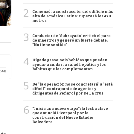
2
Comenzó la construcción del edificio más
alto de América Latina: superará los 470
metros
3
Conductor de "Subrayado" criticó el paro
de maestros y generó un fuerte debate:
"No tiene sentido"
4
Hígado graso: seis bebidas que pueden
ayudar a cuidar la salud hepática y los
hábitos que las complementan
Duración: 40 segundos
:40
5
De "la operación no se concretará" a "está
difícil": contrapunto de agentes y
dirigentes de Peñarol por De La Cruz
6
“Inicia una nueva etapa”: la fecha clave
que anunció Liverpool por la
construcción del Nuevo Estadio
Belvedere