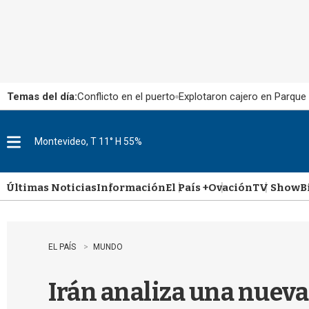
Temas del día:
Conflicto en el puerto
Explotaron cajero en Parque
Montevideo, T 11° H 55%
M
e
n
u
Últimas Noticias
Información
El País +
Ovación
TV Show
B
EL PAÍS
MUNDO
Irán analiza una nueva