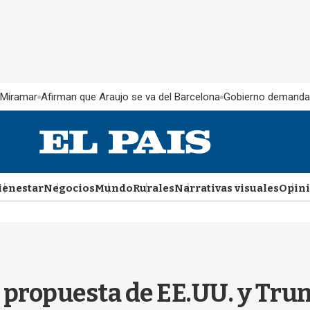
 Miramar
Afirman que Araujo se va del Barcelona
Gobierno demanda
ienestar
Negocios
Mundo
Rurales
Narrativas visuales
Opin
 propuesta de EE.UU. y Tru