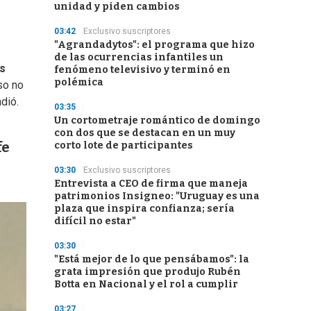
unidad y piden cambios
03:42
Exclusivo suscriptores
"Agrandadytos": el programa que hizo
de las ocurrencias infantiles un
s
fenómeno televisivo y terminó en
polémica
so no
dió.
03:35
Un cortometraje romántico de domingo
con dos que se destacan en un muy
fe
corto lote de participantes
03:30
Exclusivo suscriptores
Entrevista a CEO de firma que maneja
patrimonios Insigneo: "Uruguay es una
plaza que inspira confianza; sería
difícil no estar"
03:30
"Está mejor de lo que pensábamos": la
grata impresión que produjo Rubén
Botta en Nacional y el rol a cumplir
03:27