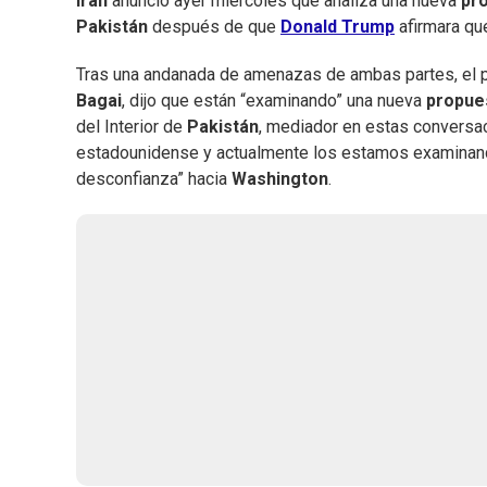
Irán
anunció ayer miércoles que analiza una nueva
pr
Pakistán
después de que
Donald Trump
afirmara que
Tras una andanada de amenazas de ambas partes, el po
Bagai
, dijo que están “examinando” una nueva
propue
del Interior de
Pakistán
, mediador en estas conversac
estadounidense y actualmente los estamos examinando”
desconfianza” hacia
Washington
.