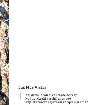
Las Más Vistas
1
Así detuvieron al cantante de trap
Nahuel One23 y a chilenos que
explotaron un cajero en Parque Miramar