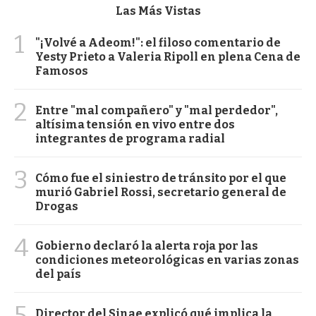
Las Más Vistas
1
"¡Volvé a Adeom!": el filoso comentario de
Yesty Prieto a Valeria Ripoll en plena Cena de
Famosos
2
Entre "mal compañero" y "mal perdedor",
altísima tensión en vivo entre dos
integrantes de programa radial
3
Cómo fue el siniestro de tránsito por el que
murió Gabriel Rossi, secretario general de
Drogas
4
Gobierno declaró la alerta roja por las
condiciones meteorológicas en varias zonas
del país
5
Director del Sinae explicó qué implica la