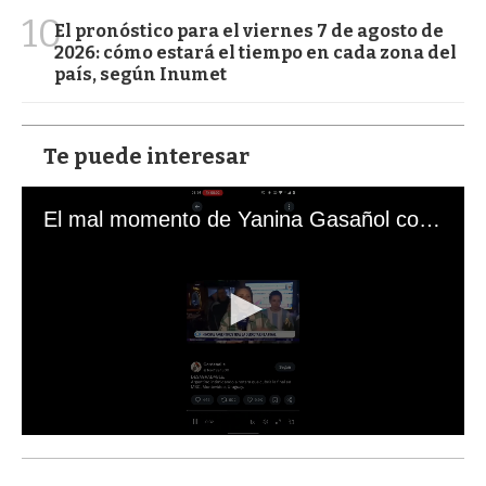
10
El pronóstico para el viernes 7 de agosto de
2026: cómo estará el tiempo en cada zona del
país, según Inumet
Te puede interesar
El mal momento de Yanina Gasañol con un hincha argentino en "Subrayado"
0
s
e