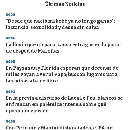
c
Últimas Noticias
o
n
04:30
d
“Desde que nació mi bebé ya no tengo ganas”:
s
o
lactancia, sexualidad y deseo sin culpa
f
3
04:06
3
s
La lluvia que no para, causa estragos en la pista
e
de césped de Maroñas
c
o
04:05
n
d
En Paysandú y Florida esperan que decenas de
s
miles vayan a ver al Papa; buscan lugares para
las misas al aire libre
04:03
En la previa a discurso de Lacalle Pou, blancos se
enfrascan en polémica interna sobre qué
oposición ejercer
04:00
Con Perrone y Manini distanciados, el FA no