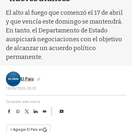
a
El alto al fuego que comenzó el 17 de abril
y que vencía este domingo se mantendrá.
En tanto, el Departamento de Estado
auspiciará negociaciones con el objetivo
de alcanzar un acuerdo político
permanente.
El País
16/05/2026, 03:25
Compartir esta noticia
F
W
T
L
E
a
h
w
i
m
c
a
i
n
a
e
t
t
k
i
+
Agregar El País en