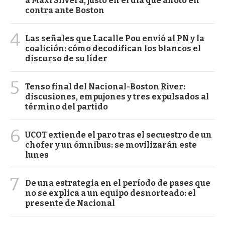
a Maxi Silvera, justo en el día que anotó en
contra ante Boston
4
Las señales que Lacalle Pou envió al PN y la
coalición: cómo decodifican los blancos el
discurso de su líder
5
Tenso final del Nacional-Boston River:
discusiones, empujones y tres expulsados al
término del partido
6
UCOT extiende el paro tras el secuestro de un
chofer y un ómnibus: se movilizarán este
lunes
7
De una estrategia en el período de pases que
no se explica a un equipo desnorteado: el
presente de Nacional