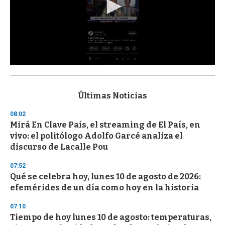
0
s
e
c
Últimas Noticias
o
n
08:02
d
Mirá En Clave País, el streaming de El País, en
s
o
vivo: el politólogo Adolfo Garcé analiza el
f
discurso de Lacalle Pou
3
3
s
07:52
e
Qué se celebra hoy, lunes 10 de agosto de 2026:
c
efemérides de un día como hoy en la historia
o
n
d
07:10
s
Tiempo de hoy lunes 10 de agosto: temperaturas,