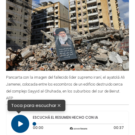
Pancarta con la imagen del fallecido líder supremo iraní, el ayatolá Ali
Jamenei, colocada entre los escombros de un edificio destruido cerca
del complejo Sayyid al-Shuhada, en los suburbios del sur de Beirut.
AFP
×
Toca para escuchar
ESCUCHÁ EL RESUMEN HECHO CON IA
Tiempo transcurrido: 0 segundos
Durac
00:00
00:37