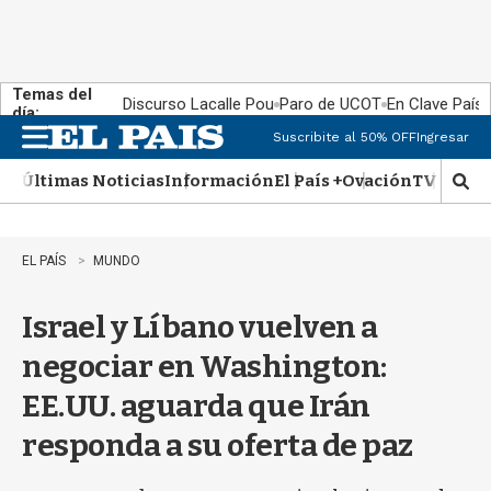
Temas del
Discurso Lacalle Pou
Paro de UCOT
En Clave País
día:
Suscribite al 50% OFF
Ingresar
M
e
Últimas Noticias
Información
El País +
Ovación
TV Show
n
M
u
o
s
t
EL PAÍS
MUNDO
r
a
Israel y Líbano vuelven a
r
b
negociar en Washington:
�
s
EE.UU. aguarda que Irán
q
u
responda a su oferta de paz
e
d