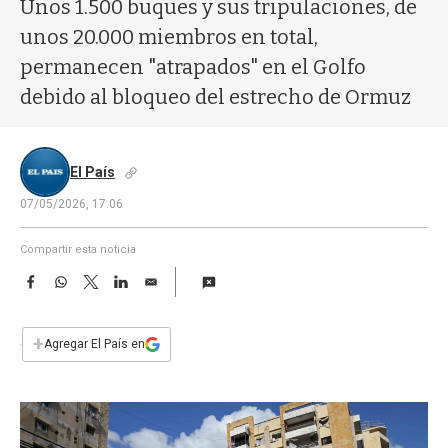
a
Unos 1.500 buques y sus tripulaciones, de
unos 20.000 miembros en total,
permanecen "atrapados" en el Golfo
debido al bloqueo del estrecho de Ormuz
El País
07/05/2026, 17:06
Compartir esta noticia
F
W
T
L
E
a
h
w
i
m
c
a
i
n
a
e
t
t
k
i
+
Agregar El País en
b
s
t
e
l
o
A
e
d
o
p
r
I
k
p
n