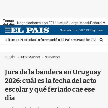
Temas
Negociaciones con EE.UU.
Murió Jorge Messi
Peñarol vs
del día:
Suscribite al 50% OFF
Ingresar
M
e
Últimas Noticias
Información
El País +
Ovación
TV Show
n
M
u
o
s
t
EL PAÍS
INFORMACIÓN
SERVICIOS
r
a
Jura de la bandera en Uruguay
r
b
2026: cuál es la fecha del acto
�
s
escolar y qué feriado cae ese
q
u
día
e
d