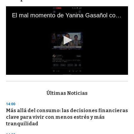
El mal momento de Yanina Gasañol con un hincha argentino en "Subrayado"
0
s
e
c
Últimas Noticias
o
n
14:00
d
Más allá del consumo: las decisiones financieras
s
o
clave para vivir con menos estrés y más
f
tranquilidad
3
3