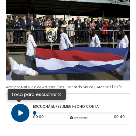
Acto por Natalicio de Artigas
Foto: Leonardo Maine / Archivo El País
×
Toca para escuchar
ESCUCHÁ EL RESUMEN HECHO CON IA
Tiempo transcurrido: 0 segundos
Durac
00:00
00:40