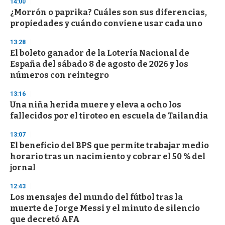
s
14:00
e
¿Morrón o paprika? Cuáles son sus diferencias,
c
propiedades y cuándo conviene usar cada uno
o
n
d
13:28
s
El boleto ganador de la Lotería Nacional de
España del sábado 8 de agosto de 2026 y los
números con reintegro
13:16
Una niña herida muere y eleva a ocho los
fallecidos por el tiroteo en escuela de Tailandia
13:07
El beneficio del BPS que permite trabajar medio
horario tras un nacimiento y cobrar el 50 % del
jornal
12:43
Los mensajes del mundo del fútbol tras la
muerte de Jorge Messi y el minuto de silencio
que decretó AFA