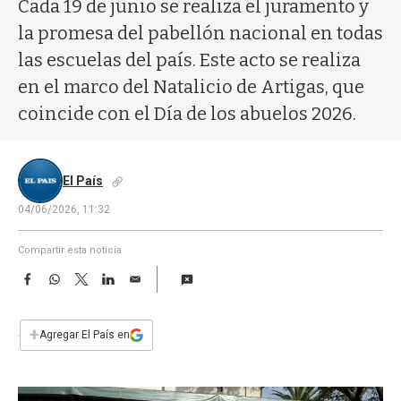
a
Cada 19 de junio se realiza el juramento y
la promesa del pabellón nacional en todas
las escuelas del país. Este acto se realiza
en el marco del Natalicio de Artigas, que
coincide con el Día de los abuelos 2026.
El País
04/06/2026, 11:32
Compartir esta noticia
F
W
T
L
E
a
h
w
i
m
c
a
i
n
a
e
t
t
k
i
+
Agregar El País en
b
s
t
e
l
o
A
e
d
o
p
r
I
k
p
n