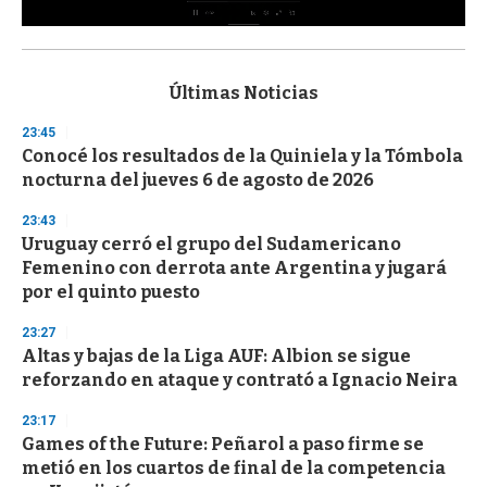
0
s
e
c
Últimas Noticias
o
n
23:45
d
Conocé los resultados de la Quiniela y la Tómbola
s
o
nocturna del jueves 6 de agosto de 2026
f
3
23:43
3
s
Uruguay cerró el grupo del Sudamericano
e
Femenino con derrota ante Argentina y jugará
c
por el quinto puesto
o
n
d
23:27
s
Altas y bajas de la Liga AUF: Albion se sigue
reforzando en ataque y contrató a Ignacio Neira
23:17
Games of the Future: Peñarol a paso firme se
metió en los cuartos de final de la competencia