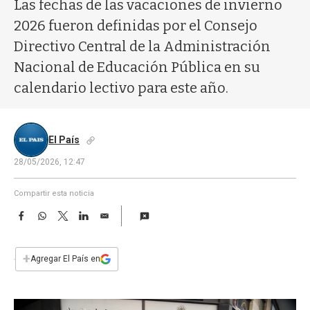
a
Las fechas de las vacaciones de invierno
2026 fueron definidas por el Consejo
Directivo Central de la Administración
Nacional de Educación Pública en su
calendario lectivo para este año.
El País
28/05/2026, 12:47
Compartir esta noticia
F
W
T
L
E
a
h
w
i
m
c
a
i
n
a
e
t
t
k
i
+
Agregar El País en
b
s
t
e
l
o
A
e
d
o
p
r
I
k
p
n