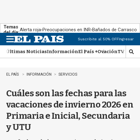
Temas
Alerta roja
Preocupaciones en INR
Bañados de Carrasco
del día:
Suscribite al 50% OFF
Ingresar
M
e
Últimas Noticias
Información
El País +
Ovación
TV Show
n
M
u
o
s
t
EL PAÍS
INFORMACIÓN
SERVICIOS
r
a
Cuáles son las fechas para las
r
b
vacaciones de invierno 2026 en
�
s
Primaria e Inicial, Secundaria
q
u
y UTU
e
d