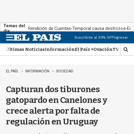
Temas del
Rendición de Cuentas
Temporal causa destrozos
En 
día:
Suscribite al 50% OFF
Ingresar
M
e
Últimas Noticias
Información
El País +
Ovación
TV Show
n
M
u
o
s
t
EL PAÍS
INFORMACIÓN
SOCIEDAD
r
a
Capturan dos tiburones
r
b
gatopardo en Canelones y
�
s
crece alerta por falta de
q
u
regulación en Uruguay
e
d