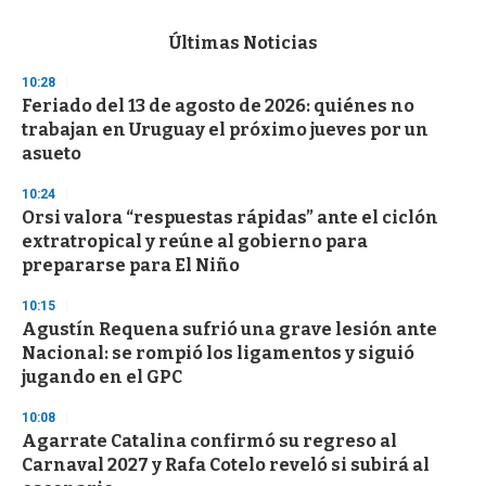
s
e
c
Últimas Noticias
o
n
10:28
d
Feriado del 13 de agosto de 2026: quiénes no
s
o
trabajan en Uruguay el próximo jueves por un
f
asueto
3
3
s
10:24
e
Orsi valora “respuestas rápidas” ante el ciclón
c
extratropical y reúne al gobierno para
o
n
prepararse para El Niño
d
s
10:15
Agustín Requena sufrió una grave lesión ante
Nacional: se rompió los ligamentos y siguió
jugando en el GPC
10:08
Agarrate Catalina confirmó su regreso al
Carnaval 2027 y Rafa Cotelo reveló si subirá al