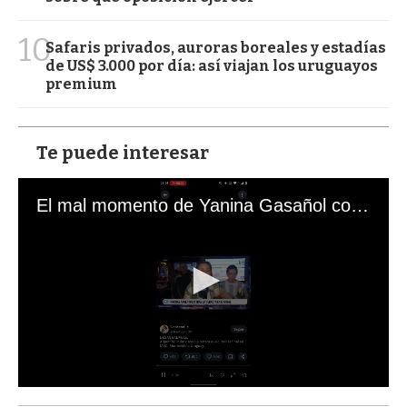
10
Safaris privados, auroras boreales y estadías
de US$ 3.000 por día: así viajan los uruguayos
premium
Te puede interesar
El mal momento de Yanina Gasañol con un hincha argentino en "Subrayado"
0