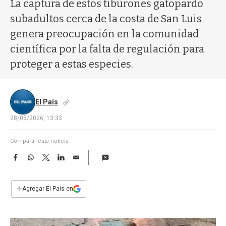
a
La captura de estos tiburones gatopardo
subadultos cerca de la costa de San Luis
genera preocupación en la comunidad
científica por la falta de regulación para
proteger a estas especies.
El País
28/05/2026, 13:33
Compartir esta noticia
F
W
T
L
E
a
h
w
i
m
c
a
i
n
a
e
t
t
k
i
+
Agregar El País en
b
s
t
e
l
o
A
e
d
o
p
r
I
k
p
n