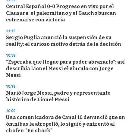
11:29
d
Central Español 0-0 Progreso en vivo por el
s
o
Clausura: el palermitano y el Gaucho buscan
f
estrenarse con victoria
3
3
s
11:19
e
Sergio Puglia anunció la suspensión de su
c
reality: el curioso motivo detrás de la decisión
o
n
d
10:58
s
"Esperaba que llegue para poder abrazarlo": así
describía Lionel Messi el vínculo con Jorge
Messi
10:18
Murió Jorge Messi, padre y representante
histórico de Lionel Messi
10:00
Una comunicadora de Canal 10 denunció que un
ómnibus la atropelló, lo siguió y enfrentó al
chofer: "En shock"