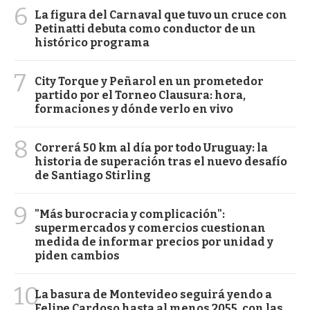
6
La figura del Carnaval que tuvo un cruce con
Petinatti debuta como conductor de un
histórico programa
7
City Torque y Peñarol en un prometedor
partido por el Torneo Clausura: hora,
formaciones y dónde verlo en vivo
8
Correrá 50 km al día por todo Uruguay: la
historia de superación tras el nuevo desafío
de Santiago Stirling
9
"Más burocracia y complicación":
supermercados y comercios cuestionan
medida de informar precios por unidad y
piden cambios
10
La basura de Montevideo seguirá yendo a
Felipe Cardoso hasta al menos 2055, con las