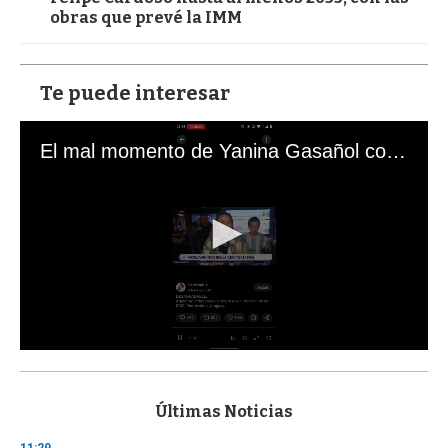
obras que prevé la IMM
Te puede interesar
El mal momento de Yanina Gasañol con un hincha argentino en "Subrayado"
0
s
e
c
Últimas Noticias
o
n