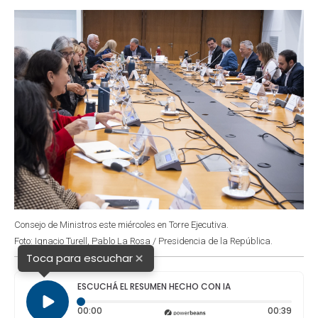
o
p
r
I
k
p
n
Consejo de Ministros este miércoles en Torre Ejecutiva.
Foto: Ignacio Turell, Pablo La Rosa / Presidencia de la República.
×
Toca para escuchar
ESCUCHÁ EL RESUMEN HECHO CON IA
Tiempo transcurrido: 0 segundos
Durac
00:00
00:39