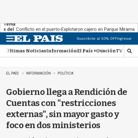
Tema
s del
Conflicto en el puerto
Explotaron cajero en Parque Miramar
día:
Suscribite al 50% OFF
Ingresar
M
e
Últimas Noticias
Información
El País +
Ovación
TV Show
n
M
u
o
s
t
EL PAÍS
INFORMACIÓN
POLÍTICA
r
a
Gobierno llega a Rendición de
r
b
Cuentas con "restricciones
�
s
externas", sin mayor gasto y
q
u
foco en dos ministerios
e
d