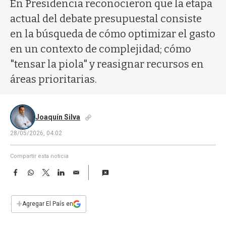
a
En Presidencia reconocieron que la etapa
actual del debate presupuestal consiste
en la búsqueda de cómo optimizar el gasto
en un contexto de complejidad; cómo
"tensar la piola" y reasignar recursos en
áreas prioritarias.
Joaquín Silva
28/05/2026, 04:02
Compartir esta noticia
F
W
T
L
E
a
h
w
i
m
c
a
i
n
a
e
t
t
k
i
+
Agregar El País en
b
s
t
e
l
o
A
e
d