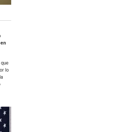
o
 en
e que
or lo
da
o