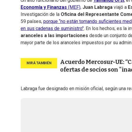
Un alto funcionario del gobierno de
Yamandú Orsi
, e
Economía y Finanzas
(MEF)
,
Juan Labraga
viajó a
E
Investigación de la
Oficina del Representante Come
59 países,
porque “no están tomando suficientes medi
en sus cadenas de suministro"
. En los hechos, es la 
aranceles a las importaciones
desde un conjunto de
mayor parte de los aranceles impuestos por su admini
Acuerdo Mercosur-UE: “Ca
ofertas de socios son "in
Labraga fue designado en misión oficial, según una re