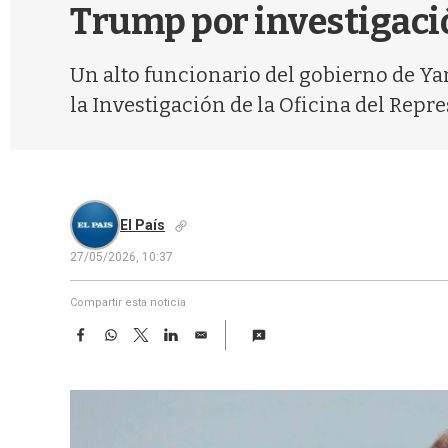
Trump por investigació
Un alto funcionario del gobierno de Ya
la Investigación de la Oficina del Repr
El País
27/05/2026, 10:37
Compartir esta noticia
F
W
T
L
E
a
h
w
i
m
c
a
i
n
a
e
t
t
k
i
b
s
t
e
l
o
A
e
d