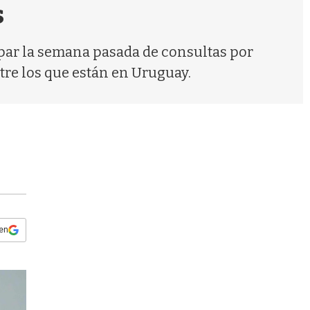
s
s
q
u
e
ipar la semana pasada de consultas por
d
ntre los que están en Uruguay.
a
 en