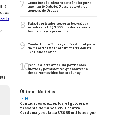
7
Cómo fue el siniestro de tránsito por el
r la
que murió Gabriel Rossi, secretario
general de Drogas
otros
rzado
8
Safaris privados, auroras boreales y
estadías de US$ 3.000 por día: así viajan
la
los uruguayos premium
9
Conductor de "Subrayado" criticó el paro
de maestros y generó un fuerte debate:
"No tiene sentido"
10
Cesó la alerta amarilla por vientos
fuertes y persistentes que abarcaba
desde Montevideo hasta el Chuy
íaz
.
Últimas Noticias
14:46
Con nuevos elementos, el gobierno
presenta demanda civil contra
Cardama y reclama US$ 35 millones por