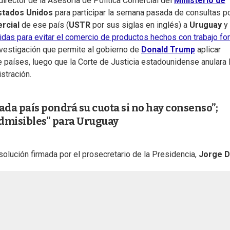
l director de la Asesoría de Política Comercial del
Ministerio de
stados Unidos
para participar la semana pasada de consultas po
rcial
de ese país (
USTR
por sus siglas en inglés) a
Uruguay
y 
das para evitar el comercio de productos hechos con trabajo fo
investigación que permite al gobierno de
Donald Trump
aplicar
 países, luego que la Corte de Justicia estadounidense anulara 
stración.
da país pondrá su cuota si no hay consenso”;
admisibles" para Uruguay
solución firmada por el prosecretario de la Presidencia,
Jorge D