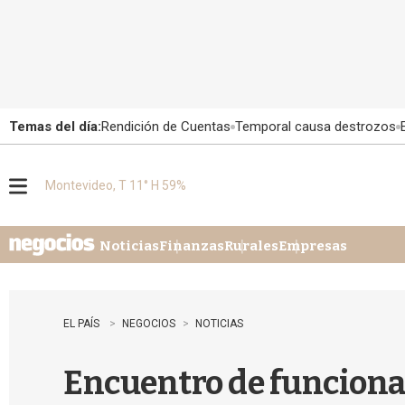
Temas del día:
Rendición de Cuentas
Temporal causa destrozos
Montevideo, T 11° H 59%
M
e
n
u
Noticias
Finanzas
Rurales
Empresas
EL PAÍS
NEGOCIOS
NOTICIAS
Encuentro de funcionar