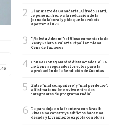
2
El ministro de Ganadería, Alfredo Fratti,
le pone un freno a la reducción de la
jornada laboral y pide que los robots
aporten al BPS
3
"¡Volvé a Adeom!": el filoso comentario de
Yesty Prieto a Valeria Ripoll en plena
Cena de Famosos
4
Con Perrone y Manini distanciados, el FA
no tiene asegurados los votos para la
Duración: 45 segundos
:45
aprobación de la Rendición de Cuentas
5
Entre "mal compañero" y "mal perdedor",
altísima tensión en vivo entre dos
integrantes de programa radial
6
La paradoja en la frontera con Brasil:
Rivera no construye edificios hace una
década y Livramento explota con obras