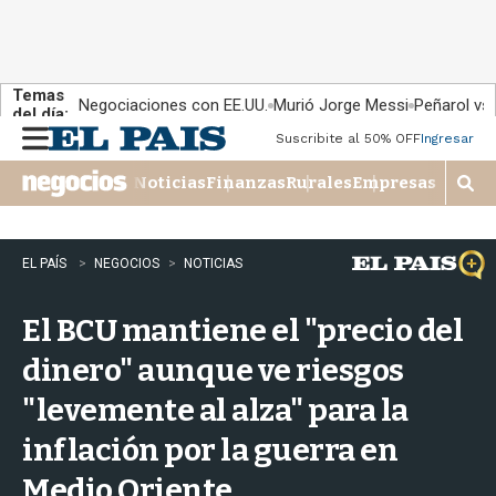
Temas
Negociaciones con EE.UU.
Murió Jorge Messi
Peñarol vs
del día:
Suscribite al 50% OFF
Ingresar
M
e
Noticias
Finanzas
Rurales
Empresas
n
M
u
o
s
t
EL PAÍS
NEGOCIOS
NOTICIAS
r
a
El BCU mantiene el "precio del
r
b
dinero" aunque ve riesgos
�
s
"levemente al alza" para la
q
u
inflación por la guerra en
e
d
Medio Oriente