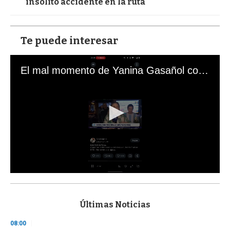
insólito accidente en la ruta
Te puede interesar
El mal momento de Yanina Gasañol con un hincha argentino en "Subrayado"
0
s
e
c
Últimas Noticias
o
n
08:00
d