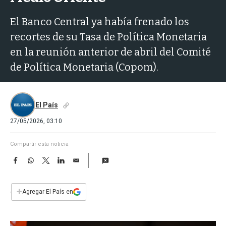
a
El Banco Central ya había frenado los
recortes de su Tasa de Política Monetaria
en la reunión anterior de abril del Comité
de Política Monetaria (Copom).
El País
27/05/2026, 03:10
Compartir esta noticia
F
W
T
L
E
a
h
w
i
m
c
a
i
n
a
e
t
t
k
i
+
Agregar El País en
b
s
t
e
l
o
A
e
d
o
p
r
I