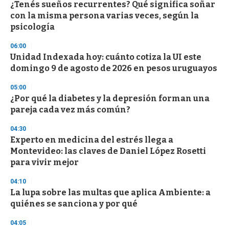
¿Tenés sueños recurrentes? Qué significa soñar
s
o
con la misma persona varias veces, según la
f
psicología
3
3
s
06:00
e
Unidad Indexada hoy: cuánto cotiza la UI este
c
domingo 9 de agosto de 2026 en pesos uruguayos
o
n
d
05:00
s
¿Por qué la diabetes y la depresión forman una
pareja cada vez más común?
04:30
Experto en medicina del estrés llega a
Montevideo: las claves de Daniel López Rosetti
para vivir mejor
04:10
La lupa sobre las multas que aplica Ambiente: a
quiénes se sanciona y por qué
04:05