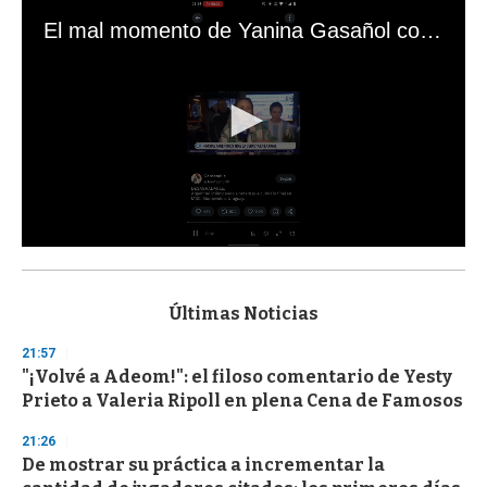
El mal momento de Yanina Gasañol con un hincha argentino en "Subrayado"
0
s
e
c
Últimas Noticias
o
n
21:57
d
"¡Volvé a Adeom!": el filoso comentario de Yesty
s
o
Prieto a Valeria Ripoll en plena Cena de Famosos
f
3
21:26
3
s
De mostrar su práctica a incrementar la
e