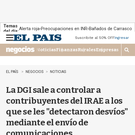
Temas
Alerta roja
Preocupaciones en INR
Bañados de Carrasco
del día:
Suscribite al 50% OFF
Ingresar
M
e
Noticias
Finanzas
Rurales
Empresas
n
M
u
o
s
t
EL PAÍS
NEGOCIOS
NOTICIAS
r
a
La DGI sale a controlar a
r
b
contribuyentes del IRAE a los
�
s
que se les "detectaron desvíos"
q
u
mediante el envío de
e
d
comunicaciones