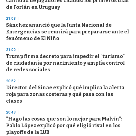
cantidad de jugadores citados: los primeros días
c
de Forlán en Uruguay
o
n
d
21:08
s
Sánchez anunció que la Junta Nacional de
Emergencias se reunirá para prepararse ante el
fenómeno de El Niño
21:00
Trump firma decreto para impedir el "turismo"
de ciudadanía por nacimiento y amplía control
de redes sociales
20:52
Director del Sinae explicó qué implica la alerta
roja para zonas costeras y qué pasa con las
clases
20:43
"Hago las cosas que son lo mejor para Malvín":
Pablo López explicó por qué eligió rival en los
playoffs de la LUB