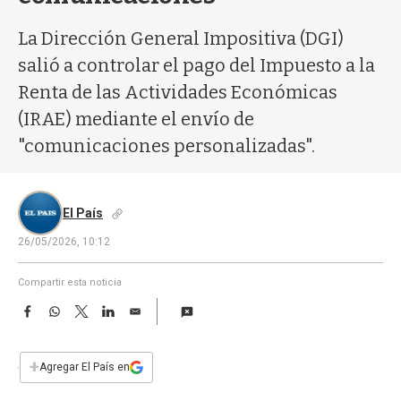
a
La Dirección General Impositiva (DGI)
salió a controlar el pago del Impuesto a la
Renta de las Actividades Económicas
(IRAE) mediante el envío de
"comunicaciones personalizadas".
El País
26/05/2026, 10:12
Compartir esta noticia
F
W
T
L
E
a
h
w
i
m
c
a
i
n
a
e
t
t
k
i
+
Agregar El País en
b
s
t
e
l
o
A
e
d