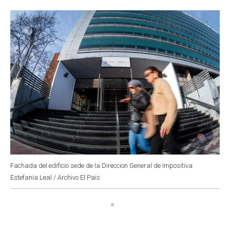
o
p
r
I
k
p
n
Fachada del edificio sede de la Direccion General de Impositiva
Estefania Leal / Archivo El Pais