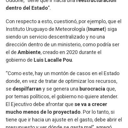
Oddone, “tiene que ir hacia una
reestructuración
dentro del Estado
”.
Con respecto a esto, cuestionó, por ejemplo, que el
Instituto Uruguayo de Meteorología (
Inumet
) siga
siendo un servicio descentralizado y no una
dirección dentro de un ministerio, como podría ser
el de
Ambiente
, creado en 2020 durante el
gobierno de
Luis Lacalle Pou
.
“Como este, hay un montón de casos en el Estado
donde, en vez de tratar de optimizar los recursos,
se
despilfarran
y se genera una
burocracia
que,
por temas políticos, el gobierno no quiere atender.
El Ejecutivo debe afrontar que
se va a crecer
mucho menos de lo proyectado
. Por lo tanto, si
tiene que ir hacia un ajuste en el gasto, debe abrir el
presupuesto y ver dónde se gasta mal”, agregó.