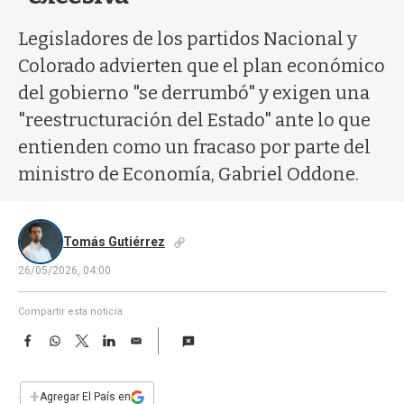
a
Legisladores de los partidos Nacional y
Colorado advierten que el plan económico
del gobierno "se derrumbó" y exigen una
"reestructuración del Estado" ante lo que
entienden como un fracaso por parte del
ministro de Economía, Gabriel Oddone.
Tomás Gutiérrez
26/05/2026, 04:00
Compartir esta noticia
F
W
T
L
E
a
h
w
i
m
c
a
i
n
a
e
t
t
k
i
+
Agregar El País en