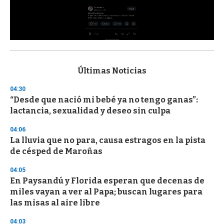
0
s
e
c
Últimas Noticias
o
n
04:30
d
“Desde que nació mi bebé ya no tengo ganas”:
s
o
lactancia, sexualidad y deseo sin culpa
f
3
04:06
3
s
La lluvia que no para, causa estragos en la pista
e
de césped de Maroñas
c
o
04:05
n
d
En Paysandú y Florida esperan que decenas de
s
miles vayan a ver al Papa; buscan lugares para
las misas al aire libre
04:03