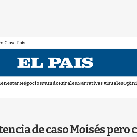
En Clave País
ienestar
Negocios
Mundo
Rurales
Narrativas visuales
Opin
ntencia de caso Moisés pero c