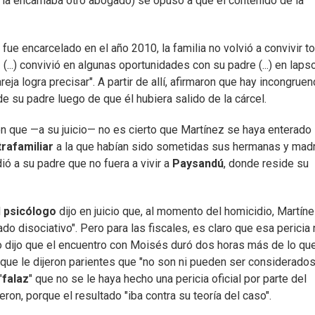
 la encarnaba otro abogado) se opuso a que el contenido de la
 fue encarcelado en el año 2010, la familia no volvió a convivir t
(...) convivió en algunas oportunidades con su padre (...) en laps
a logra precisar". A partir de allí, afirmaron que hay incongruen
e su padre luego de que él hubiera salido de la cárcel.
on que —a su juicio— no es cierto que Martínez se haya enterado
trafamiliar
a la que habían sido sometidas sus hermanas y madr
dió a su padre que no fuera a vivir a
Paysandú
,
donde reside su
l
psicólogo
dijo en juicio que, al momento del homicidio, Martín
o disociativo". Pero para las fiscales, es claro que esa pericia
o dijo que el encuentro con Moisés duró dos horas más de lo qu
o que le dijeron parientes que "no son ni pueden ser considerado
"
falaz
" que no se le haya hecho una pericia oficial por parte del
jeron, porque el resultado "iba contra su teoría del caso".