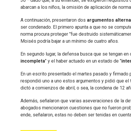
36 —dado que, a su entender, se exigieron requisitos q
abarcan a los niños, la omisión de aplicación de norma
A continuación, presentaron dos
argumentos alterna
ser condenado. El primero apunta a que no se compute 
norma procura proteger "fue destruido sistemáticamente
Moisés podría bajar a un mínimo de cuatro años.
En segundo lugar, la defensa busca que se tengan en c
incompleta
" y el haber actuado en un estado de "
int
En un escrito presentado el martes pasado y firmado 
respondió uno a uno estos argumentos y pidió que el t
dictó a comienzos de abril; o sea, la condena de 12 añ
Además, señalaron que varias aseveraciones de la d
abogados mencionaron cuestiones que no fueron proba
ende, señalaron, estas no deben ser tenidas en cuenta 