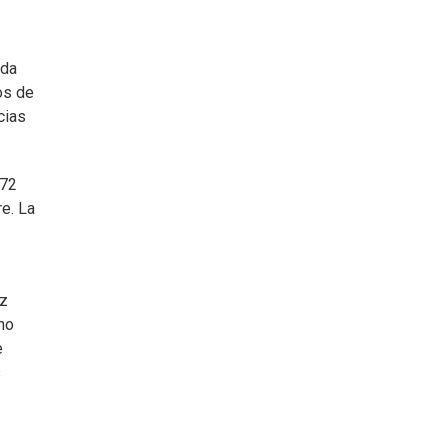
oda
os de
cias
 72
e. La
ez
 no
e
s