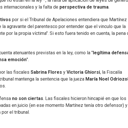
ue no están en la ley—, la falta de aplicación de leyes de géner
s internacionales y la falta de
perspectiva de trauma
.
tivos
por si el Tribunal de Apelaciones entendiera que Martíne
la agravante del parentesco por entender que el vinculo que la
 por la propia víctima". Si esto fuera tenido en cuenta, la pena
uenta atenuantes previstas en la ley, como la "
legítima defens
ensa emoción
".
por las fiscales
Sabrina Flores
y
Victoria Ghiorsi
, la Fiscalía
ribunal mantenga la sentencia que la jueza
María Noel Odriozo
os.
efensa
no son ciertas
. Las fiscales hicieron hincapié en que los
das en juicio (en ese momento Martínez tenía otro defensor) y
por el tribunal.