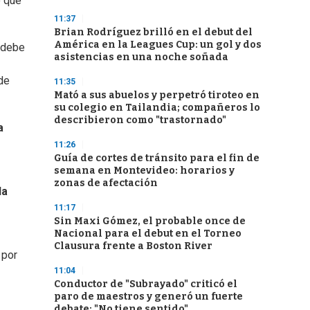
o que
11:37
Brian Rodríguez brilló en el debut del
América en la Leagues Cup: un gol y dos
z debe
asistencias en una noche soñada
 de
11:35
Mató a sus abuelos y perpetró tiroteo en
su colegio en Tailandia; compañeros lo
describieron como "trastornado"
a
11:26
Guía de cortes de tránsito para el fin de
semana en Montevideo: horarios y
zonas de afectación
la
11:17
Sin Maxi Gómez, el probable once de
Nacional para el debut en el Torneo
Clausura frente a Boston River
 por
11:04
Conductor de "Subrayado" criticó el
paro de maestros y generó un fuerte
debate: "No tiene sentido"