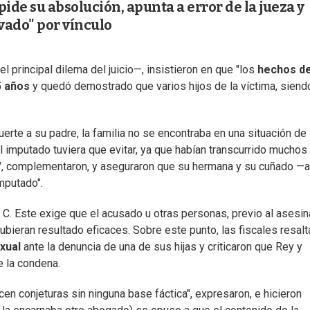
ide su absolución, apunta a error de la jueza y
vado" por vínculo
el principal dilema del juicio—, insistieron en que "los
hechos d
5 años
y quedó demostrado que varios hijos de la víctima, siend
rte a su padre, la familia no se encontraba en una situación de
 imputado tuviera que evitar, ya que habían transcurrido muchos
", complementaron, y aseguraron que su hermana y su cuñado —a
mputado".
al C. Este exige que el acusado u otras personas, previo al asesin
ubieran resultado eficaces. Sobre este punto, las fiscales resalt
xual
ante la denuncia de una de sus hijas y criticaron que Rey y
e la condena.
cen conjeturas sin ninguna base fáctica", expresaron, e hicieron