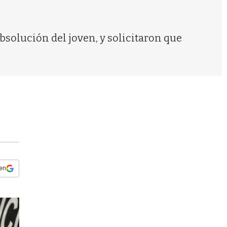
s
q
u
e
bsolución del joven, y solicitaron que
d
a
 en