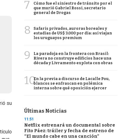
7
Cómo fue el siniestro de tránsito por el
que murió Gabriel Rossi, secretario
general de Drogas
8
Safaris privados, auroras boreales y
estadías de US$ 3.000 por día: así viajan
los uruguayos premium
9
La paradoja en la frontera con Brasil:
Rivera no construye edificios hace una
década y Livramento explota con obras
10
En la previa a discurso de Lacalle Pou,
blancos se enfrascan en polémica
interna sobre qué oposición ejercer
rió su
Últimas Noticias
11:51
Netflix estrenará un documental sobre
Fito Páez: tráiler y fecha de estreno de
rtículo
“El mundo cabe en una canción”