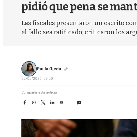
pidió que pena se mant
Las fiscales presentaron un escrito con
el fallo sea ratificado; criticaron los 
Paula Ojeda
22/05/2026, 09:50
Compartir esta noticia
F
W
T
L
E
a
h
w
i
m
c
a
i
n
a
e
t
t
k
i
b
s
t
e
l
o
A
e
d