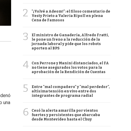
2
"¡Volvé a Adeom!": el filoso comentario de
Yesty Prieto a Valeria Ripoll en plena
Cena de Famosos
3
El ministro de Ganadería, Alfredo Fratti,
le pone un freno a la reducción de la
jornada laboral y pide que los robots
aporten al BPS
4
Con Perrone y Manini distanciados, el FA
no tiene asegurados los votos para la
aprobación de la Rendición de Cuentas
5
Entre "mal compañero" y "mal perdedor",
altísima tensión en vivo entre dos
ndenó
integrantes de programa radial
do una
6
Cesó la alerta amarilla por vientos
fuertes y persistentes que abarcaba
desde Montevideo hasta el Chuy