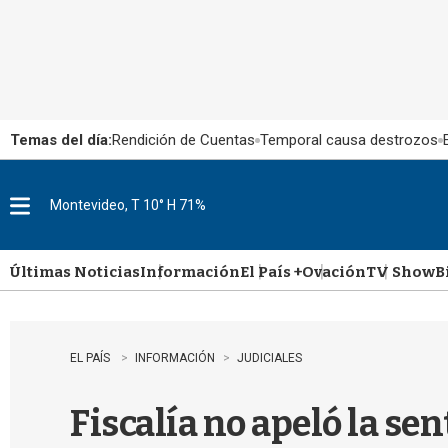
Temas del día:
Rendición de Cuentas
Temporal causa destrozos
Montevideo, T 10° H 71%
M
e
n
u
Últimas Noticias
Información
El País +
Ovación
TV Show
B
EL PAÍS
INFORMACIÓN
JUDICIALES
Fiscalía no apeló la se