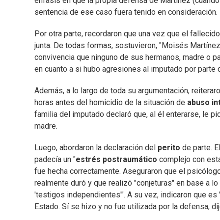
énfasis en que la propia defensa de Martínez (cuando
sentencia de ese caso fuera tenido en consideración.
Por otra parte, recordaron que una vez que el fallecido
junta. De todas formas, sostuvieron, "Moisés Martínez 
convivencia que ninguno de sus hermanos, madre o parej
en cuanto a si hubo agresiones al imputado por parte d
Además, a lo largo de toda su argumentación, reiterar
horas antes del homicidio de la situación de
abuso in
familia del imputado declaró que, al él enterarse, le pi
madre.
Luego, abordaron la declaración del
perito
de parte. E
padecía un "
estrés postraumático
complejo con estad
fue hecha correctamente. Aseguraron que el psicólog
realmente duró y que realizó "conjeturas" en base a l
'testigos independientes'". A su vez, indicaron que es 
Estado. Sí se hizo y no fue utilizada por la defensa, di