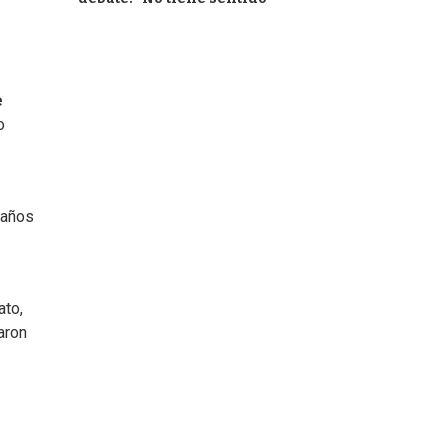
e
o
 años
ato,
aron