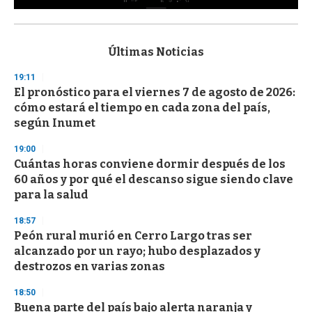
0
s
e
c
Últimas Noticias
o
n
19:11
d
El pronóstico para el viernes 7 de agosto de 2026:
s
o
cómo estará el tiempo en cada zona del país,
f
según Inumet
3
3
s
19:00
e
Cuántas horas conviene dormir después de los
c
60 años y por qué el descanso sigue siendo clave
o
n
para la salud
d
s
18:57
Peón rural murió en Cerro Largo tras ser
alcanzado por un rayo; hubo desplazados y
destrozos en varias zonas
18:50
Buena parte del país bajo alerta naranja y