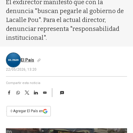
a
El exdirector manifestó que con la
denuncia "buscan pegarle al gobierno de
Lacalle Pou". Para el actual director,
denunciar representa "responsabilidad
institucional".
El País
22/05/2026, 13:20
Compartir esta noticia
F
W
T
L
E
a
h
w
i
m
c
a
i
n
a
e
t
t
k
i
+
Agregar El País en
b
s
t
e
l
o
A
e
d
o
p
r
I
k
p
n