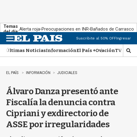
Temas
Alerta roja
Preocupaciones en INR
Bañados de Carrasco
del día:
Suscribite al 50% OFF
Ingresar
M
e
Últimas Noticias
Información
El País +
Ovación
TV Show
n
M
u
o
s
t
EL PAÍS
INFORMACIÓN
JUDICIALES
r
a
Álvaro Danza presentó ante
r
b
Fiscalía la denuncia contra
�
s
Cipriani y exdirectorio de
q
u
ASSE por irregularidades
e
d